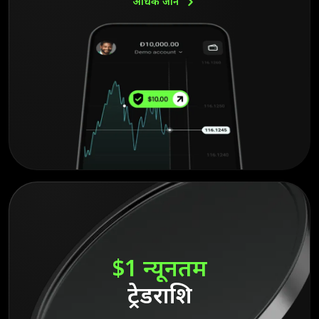
अधिक
जानें
$1 न्यूनतम
ट्रेडराशि