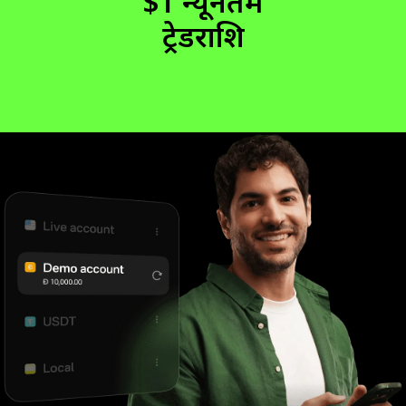
$1 न्यूनतम
ट्रेडराशि