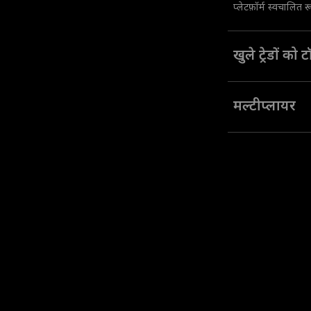
प्लेटफ़ॉर्म स्वचालित 
खुले ट्रेडों को
अपने खुले हुए ट्रेड म
मल्टीप्लायर
उच्च ट्रेड मूल्यों तक 