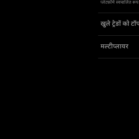
प्लेटफ़ॉर्म स्वचालित रू
खुले ट्रेडों को ट
अपने खुले हुए ट्रेड में 
मल्टीप्लायर
उच्च ट्रेड मूल्यों तक पह