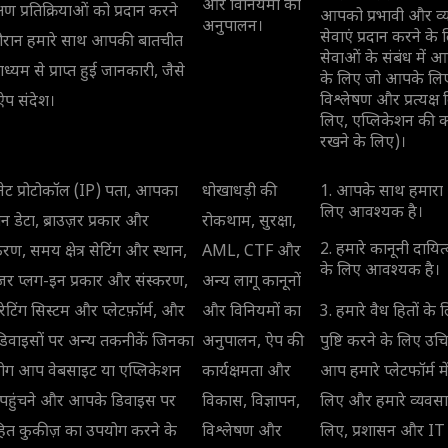
और विनियमों का
क्षण प्रतिक्रियाओं को प्रदान करने
आपको प्रभावी और व्य
अनुपालन।
सेवाएं प्रदान करने क
दौरान हमारे साथ आपकी बातचीत
सेवाओं के संबंध में
ाध्यम से प्राप्त हुई जानकारी, जैसे
के लिए जो आपके लिए 
विश्लेषण और प्रत्यक्
ऐप संदेश।
लिए, एप्लिकेशन की का
रखने के लिए)।
नेट प्रोटोकॉल (IP) पता, आपका
धोखाधड़ी की
1. आपके साथ हमारा 
लिए आवश्यक है।
न डेटा, ब्राउज़र प्रकार और
रोकथाम, सुरक्षा,
2. हमारे कानूनी दायित
करण, समय क्षेत्र सेटिंग और स्थान,
AML, CTF और
के लिए आवश्यक है।
उज़र प्लग-इन प्रकार और संस्करण,
अन्य लागू कानूनों
टिंग सिस्टम और प्लेटफ़ॉर्म, और
और विनियमों का
3. हमारे वैध हितों 
िवाइसों पर अन्य तकनीकें जिनका
अनुपालन, ऐप की
पुष्टि करने के लिए उ
ोग आप वेबसाइट या एप्लिकेशन
कार्यक्षमता और
आप हमारे प्लेटफॉर्म मे
पहुंचने और आपके डिवाइस पर
विकास, विज्ञापन,
लिए और हमारे व्यवसा
रहित कुकीज़ का उपयोग करने के
विश्लेषण और
लिए, प्रशासन और IT स