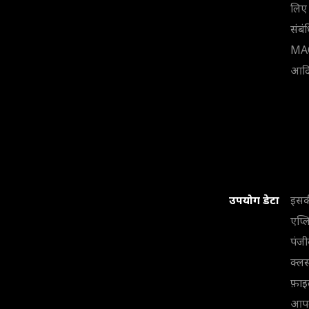
लिए 
संबं
MAC 
आदि
उपयोग डेटा
इसक
एप्ल
पंजी
क्लस
फ़ाइ
आपक