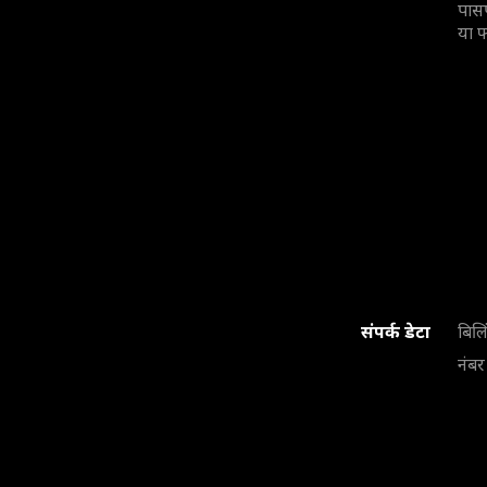
पासप
या फ
संपर्क डेटा
बिलि
नंबर