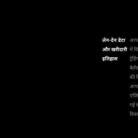
लेन-देन डेटा
आपके
और खरीदारी
में 
इतिहास
ट्रे
बैले
की व
आपके
एप्ल
गई स
विव