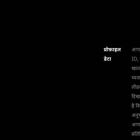
प्रोफ़ाइल
आपक
डेटा
ID, 
खाता
ध्वज
लीडर
दिखा
है 
अनु
आपकी
प्रत