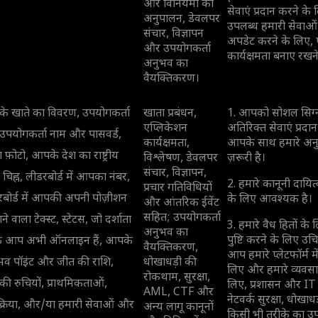
और विनियमों का
सेवाएं प्रदान करने 
अनुपालन, डेवलपर
उपलब्ध हमारी सेवाओं
संचार, विज्ञापन
अपडेट करने के लिए, 
और उपयोगकर्ता
कार्यक्षमता बनाए रखन
अनुभव का
वैयक्तिकरण।
े खाते का विवरण, उपयोगकर्ता
खाता प्रबंधन,
1. आपको सोशल सिग्न
एप्लिकेशन
अतिरिक्त सेवाएं प्रदा
उपयोगकर्ता नाम और पासवर्ड,
कार्यक्षमता,
आपके साथ हमारे अनु
 फ़ोटो, आपके देश का राष्ट्रीय
विश्लेषण, डेवलपर
ज़रूरी है।
संचार, विज्ञापन,
 चिह्न, लीडरबोर्ड में आपका नंबर,
2. हमारे कानूनी दायित
प्रचार गतिविधियों
बोर्ड में आपकी अपनी पोज़ीशन
के लिए आवश्यक है।
और आंतरिक ईवेंट
सहित; उपयोगकर्ता
ने वाला टेक्स्ट, स्टेटस, जो दर्शाता
3. हमारे वैध हितों 
अनुभव का
पुष्टि करने के लिए उ
कि आप अभी ऑनलाइन हैं, आपके
वैयक्तिकरण,
आप हमारे प्लेटफॉर्म मे
भव पॉइंट और जीत की राशि,
धोखाधड़ी की
लिए और हमारे व्यवसा
रोकथाम, सुरक्षा,
 रुचियों, प्राथमिकताओं,
लिए, प्रशासन और IT स
AML, CTF और
नेटवर्क सुरक्षा, धोखा
िक्रिया, और/या हमारी सेवाओं और
अन्य लागू कानूनों
किसी भी तरीके का उपय