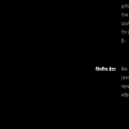
इंटर
ऐप्
प्रदर
ऐप प
हैं।
वित्तीय डेटा
बैं
(साम
पहचा
सहित