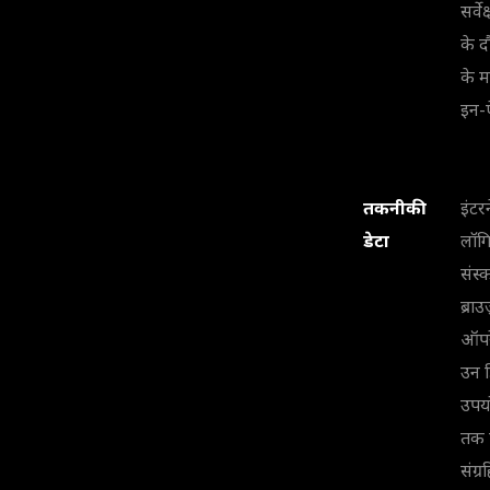
सर्वे
के 
के म
इन-
तकनीकी
इंटर
डेटा
लॉगि
संस्
ब्रा
ऑपरे
उन ड
उपय
तक 
संग्