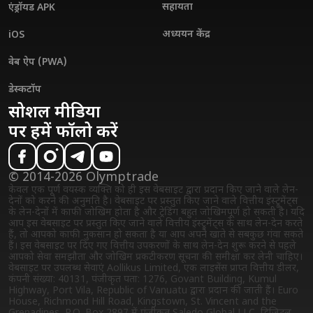
सहायता
एंड्रॉयड APK
अध्ययन केंद्र
iOS
वेब ऐप (PWA)
डेस्कटॉप
सोशल मीडिया
पर हमें फॉलो करें
© 2014-2026 Olymptrade
केवल एक पूर्ण वयस्क व्यक्ति को ही इस वेबसाइट द्वारा प्रदान किए जाने वाले लेन-
देनों को करने की अनुमति है। वेबसाइट पर प्रस्तुत किए जाने वाले वित्तीय इंस्ट्रुमेंट्स
के लेन-देनों में काफी जोखिम होता है और ट्रेडिंग बहुत जोखिमपूर्ण हो सकती है। यदि
आप इस वेबसाइट पर प्रस्तुत किए जाने वाले वित्तीय इंस्ट्रुमेंट्स के साथ लेन-देन करते
हैं, तो आपको काफी नुकसान हो सकता है या आप अपने खाते से सबकुछ गंवा सकते
हैं। इस वेबसाइट पर दिए गए वित्तीय उपकरणों के साथ लेन-देन शुरू करने से पहले
आपको सेवा समझौता और जोखिम प्रकटीकरण सूचना की समीक्षा कर लेनी चाहिए।
वेबसाइट पर उपलब्ध सेवाएं Aollikus Limited, एक लाइसेंस प्राप्त वित्तीय डीलर,
कंपनी संख्या: 40131, पंजीकृत पता: 1276, Govant Building, Kumul
Highway, Port Vila, Republic of Vanuatu द्वारा प्रदान की जाती हैं। Euro
House, Richmond Hill Road, Kingstown, St. Vincent and the