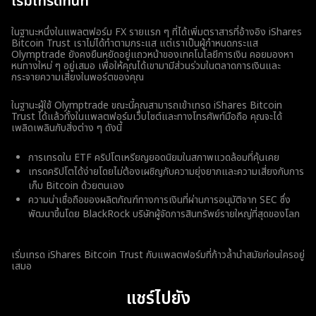
เริ่มเทรดทันที
ในฐานะหนึ่งในแพลตฟอร์ม FX รายแรก ๆ ที่ได้เพิ่มตราสารที่อ้างอิง iShares
Bitcoin Trust เราไม่ได้ทำตามกระแส แต่เราเป็นผู้กำหนดกระแส
Olymptrade ยังคงยืนหยัดอยู่แถวหน้าของเทคโนโลยีการเงิน คอยมองหา
หนทางใหม่ ๆ อยู่เสมอ เพื่อให้คุณได้เขามามีส่วนร่วมในตลาดการเงินและ
กระจายความเสี่ยงในพอร์ตของคุณ
ในฐานะผู้ใช้ Olymptrade ขณะนี้คุณสามารถเข้าเทรด iShares Bitcoin
Trust ได้แล้วทั้งในแพลตฟอร์มเว็บไซต์และทางโทรศัพท์มือถือ คุณจะได้
เพลิดเพลินกับสิ่งต่าง ๆ ดังนี้
การเทรดใน ETF คริปโตเหรียญยอดนิยมในสภาพแวดล้อมที่คุ้นเคย
เทรดคริปโตได้ง่ายโดยไม่ต้องเผชิญกับความยุ่งยากและความเสี่ยงกับการ
เก็บ Bitcoin ด้วยตนเอง
ความน่าเชื่อถือของผลิตภัณฑ์ทางการเงินที่ผ่านการอนุมัติจาก SEC ซึ่ง
พัฒนาขึ้นโดย BlackRock บริษัทผู้จัดการสินทรัพย์รายใหญ่ที่สุดของโลก
เริ่มเทรด iShares Bitcoin Trust กับแพลตฟอร์มที่ก้าวล้ำนำสมัยก่อนใครอยู่
เสมอ
แชร์ไปยัง