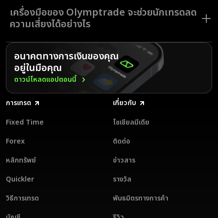
เทรดเพื่อช่วยให้คุณเทรดได้อย่างมั่นใจมากยิ่งขึ้น
Olymptrade รองรับตัวเลือกการชำระเงินท้องถิ่น เช่น UPI Neteller และ
เครื่องมือของ Olymptrade จะช่วยนักเทรดลด
Skrill เพื่อให้มั่นใจในธุรกรรมที่ปลอดภัยและสะดวกสบาย เพียงแค่เลือกช่อง
ทางที่คุณสะดวก กรอกจำนวนเงิน และทำธุรกรรมให้สมบูรณ์ภายในไม่กี่คลิก
ความเสี่ยงได้อย่างไร
อีกทั้ง ทางแพลตฟอร์มยังให้ฝากและถอนเงินได้โดยไม่มีค่าธรรมเนียม เพื่อที่
คุณจะสามารถจดจ่อไปกับประสบการณ์การเทรดโดยที่ไม่ต้องกังวลกับค่า
ธรรมเนียมพิเศษใด ๆ
Olymptrade ให้บริการเครื่องมือต่าง ๆ แก่นักเทรดเพื่อลดความเสี่ยงและ
เพิ่มศักยภาพการเทรด คุณสมบัติต่าง ๆ เช่น บัญชีทดลองแบบไร้ความเสี่ยง
อนาคตทางการเงินของคุณ
Stop Loss/Take Profit และการป้องกันยอดเงินคงเหลือติดลบ จะช่วยให้
อยู่ในมือคุณ
คุณสามารถควบคุมคำสั่งเทรดได้อย่างมั่นใจ นอกจากนี้ นักวิเคราะห์การเทรด
ของ Olymptrade ยังส่งมอบข้อมูลเชิงลึกด้านศักยภาพการเทรดแบบ
ดาวน์โหลดแอปตอนนี้
ละเอียด ซึ่งช่วยให้คุณสามารถประเมินกลยุทธ์และตัดสินใจอย่างมีข้อมูลรองรับ
ได้ เครื่องมือเหล่านี้ช่วยเสริมพลังให้นักเทรดได้พัฒนาทักษะไปพร้อม ๆ กับ
จัดการความเสี่ยง ทำให้ Olymptrade เป็นตัวเลือกที่ยอดเยี่ยมสำหรับทั้งนัก
การเทรด
เกี่ยวกับ
เทรดที่เพิ่งเริ่มต้นและนักเทรดมืออาชีพ
Fixed Time
โซเชียลมีเดีย
Forex
ติดต่อ
หลักทรัพย์
ข่าวสาร
Quickler
รางวัล
วิธีการเทรด
พันธมิตรทางการค้า
บัญชี
รีวิว