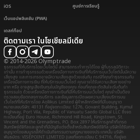
ศูนย์การเรียนรู้
iOS
เว็บแอปพลิเคชัน (PWA)
เดสก์ท็อป
ติดตามเรา ในโซเชียลมีเดีย
© 2014-2026 Olymptrade
ธุรกรรมที่ให้บริการโดยเว็บไซต์นี้ สามารถกระทำการได้โดย ผู้ที่บรรลุนิติภาวะ
เท่านั้น การทำธุรกรรมด้วยเครื่องมือทางการเงินที่ให้บริการบนเว็บไซต์นั้นมีความ
เสี่ยงสูง และการเทรดอาจมีความเสี่ยงสูงด้วยเช่นกัน กรณีที่คุณทำธุรกรรมกับ
เครื่องมือทางการเงิน ที่ให้บริการบนเว็บไซต์ คุณอาจได้รับความเสียหายอย่าง
มาก หรือ อาจสูญเสียเงินทุนในบัญชีของคุณ ก่อนที่คุณจะตัดสินใจเริ่มต้นทำ
ธุรกรรมใด ด้วยเครื่องมือทางการเงินที่มีให้บริการบนเว็บไซต์ คุณจำเป็นต้อง
ตรวจสอบข้อตกลงการบริการ และข้อมูลการเปิดเผยความเสี่ยง
บริการบน
เว็บไซต์ที่ให้บริการโดย Aollikus Limited ผู้ค้าหลักทรัพย์ที่มีใบอนุญาต
หมายเลขบริษัท: 40131 ที่อยู่จดทะเบียน: 1276, Govant Building, Kumul
Highway, Port Vila, Republic of Vanuatu Saedo Global LLC ซึ่งจด
ทะเบียนที่อยู่ Euro House, Richmond Hill Road, Kingstown, St.
Vincent and the Grenadines, P.O. Box 2897 ให้บริการลูกค้าที่เทรด
สินทรัพย์ดิจิทัลและลูกค้าที่มีบัญชีแต่งตั้งสำหรับสินทรัพย์ดิจิทัล บริษัทได้รับการ
อนุญาตโดยสมบูรณ์ให้ดำเนินกิจกรรมตามกฎหมายของประเทศนั้น บริษัท
พันธมิตร: VISEPOINT LIMITED (เลขที่จดทะเบียน C 94716, ที่อยู่จด