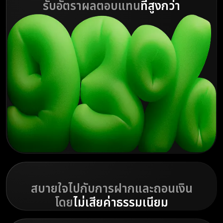
รับอัตราผลตอบแทน
ที่สูงกว่า
สบายใจไปกับการฝากและถอนเงิน
โดย
ไม่เสียค่าธรรมเนียม