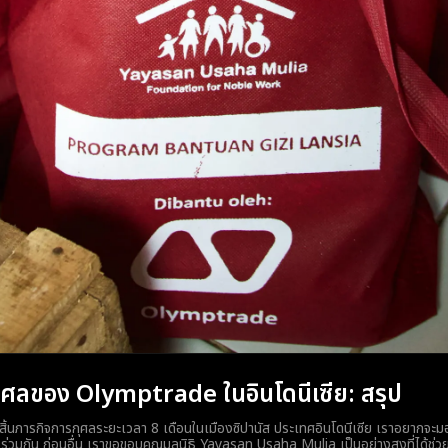
ุศลของ Olymptrade ในอินโดนีเซีย: สรุป
จสิ้นภารกิจการกุศลระยะเวลา 8 เดือนในเมืองซิปานัส ประเทศอินโดนีเซีย เราอยากจะม
็จร่วมกัน ก่อนอื่น เราขอขอบคุณมูลนิธิ Yayasan Usaha Mulia เป็นอย่างสูงที่ได้ช่