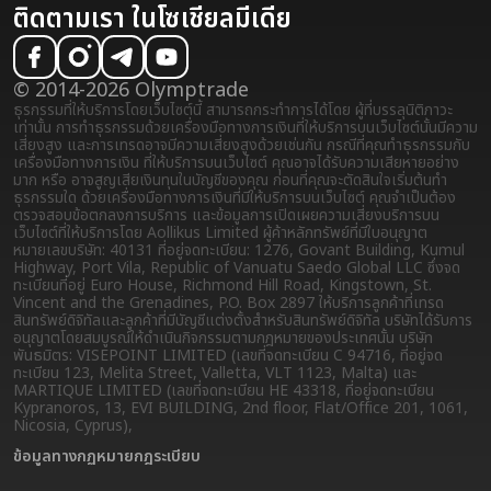
ติดตามเรา ในโซเชียลมีเดีย
© 2014-2026 Olymptrade
ธุรกรรมที่ให้บริการโดยเว็บไซต์นี้ สามารถกระทำการได้โดย ผู้ที่บรรลุนิติภาวะ
เท่านั้น การทำธุรกรรมด้วยเครื่องมือทางการเงินที่ให้บริการบนเว็บไซต์นั้นมีความ
เสี่ยงสูง และการเทรดอาจมีความเสี่ยงสูงด้วยเช่นกัน กรณีที่คุณทำธุรกรรมกับ
เครื่องมือทางการเงิน ที่ให้บริการบนเว็บไซต์ คุณอาจได้รับความเสียหายอย่าง
มาก หรือ อาจสูญเสียเงินทุนในบัญชีของคุณ ก่อนที่คุณจะตัดสินใจเริ่มต้นทำ
ธุรกรรมใด ด้วยเครื่องมือทางการเงินที่มีให้บริการบนเว็บไซต์ คุณจำเป็นต้อง
ตรวจสอบข้อตกลงการบริการ และข้อมูลการเปิดเผยความเสี่ยง
บริการบน
เว็บไซต์ที่ให้บริการโดย Aollikus Limited ผู้ค้าหลักทรัพย์ที่มีใบอนุญาต
หมายเลขบริษัท: 40131 ที่อยู่จดทะเบียน: 1276, Govant Building, Kumul
Highway, Port Vila, Republic of Vanuatu Saedo Global LLC ซึ่งจด
ทะเบียนที่อยู่ Euro House, Richmond Hill Road, Kingstown, St.
Vincent and the Grenadines, P.O. Box 2897 ให้บริการลูกค้าที่เทรด
สินทรัพย์ดิจิทัลและลูกค้าที่มีบัญชีแต่งตั้งสำหรับสินทรัพย์ดิจิทัล บริษัทได้รับการ
อนุญาตโดยสมบูรณ์ให้ดำเนินกิจกรรมตามกฎหมายของประเทศนั้น บริษัท
พันธมิตร: VISEPOINT LIMITED (เลขที่จดทะเบียน C 94716, ที่อยู่จด
ทะเบียน 123, Melita Street, Valletta, VLT 1123, Malta) และ
MARTIQUE LIMITED (เลขที่จดทะเบียน HE 43318, ที่อยู่จดทะเบียน
Kypranoros, 13, EVI BUILDING, 2nd floor, Flat/Office 201, 1061,
Nicosia, Cyprus),
ข้อมูลทางกฏหมาย
กฎระเบียบ