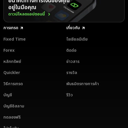
อนาคตทางการเงินของคุณ
อินเทอร์เฟซที่ใช้งานง่าย: การออกแบบที่ชาญฉลาดเพื่อการนำทางที่ราบรื่น
อยู่ในมือคุณ
ดาวน์โหลดแอปจาก App Store
ดาวน์โหลดแอปตอนนี้
เครื่องมือครบครัน: การวิเคราะห์แนวโน้มตลาด อินดิเคเตอร์ ออสซิลเลเต
สมัครบัญชีในแอปหรือเข้าสู่ระบบบัญชีของคุณ
อร์ สัญญาณการเทรด และอื่น ๆ
เริ่มฝึกเทรดบนบัญชีทดลอง เมื่อคุณพร้อมแล้ว ให้ฝากเงินด้วยหนึ่งใน 17
การเทรด
เกี่ยวกับ
ฝึกฝนด้วยบัญชีทดลอง: พัฒนาทักษะของคุณโดยไม่เสี่ยง
สกุลเงินที่ให้บริการเพื่อเริ่มต้นเทรดจริง
ฝ่ายบริการลูกค้าหลายภาษาตลอด 24/7: พร้อมให้ความช่วยเหลือทุกเวลาที่
Fixed Time
โซเชียลมีเดีย
Olymptrade โดดเด่นกว่าแอปเทรดออนไลน์อื่น ๆ ด้วยอินเทอร์เฟซที่ใช้งาน
คุณต้องการ
ง่ายและเงื่อนไขการเทรดที่น่าสนใจ ดาวน์โหลดแอป Olymptrade สำหรับ
iOS วันนี้และปลดล็อกศักยภาพการเทรดของคุณอย่างเต็มที่!
Forex
ติดต่อ
ดาวน์โหลดแอป Olymptrade สำหรับ iOS วันนี้และยกระดับประสบการณ์
การเทรดของคุณ
หลักทรัพย์
ข่าวสาร
Quickler
รางวัล
วิธีการเทรด
พันธมิตรทางการค้า
บัญชี
รีวิว
บัญชีอิสลาม
ทดลองฟรี