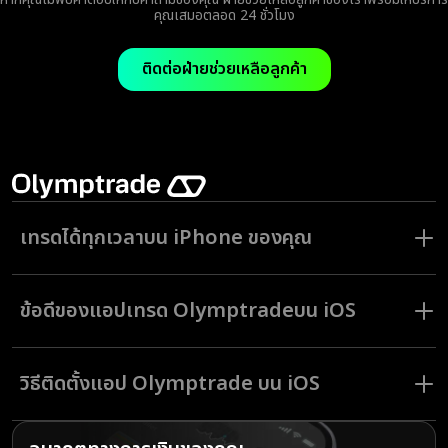
คุณเสมอตลอด 24 ชั่วโมง
ติดต่อฝ่ายช่วยเหลือลูกค้า
เทรดได้ทุกเวลาบน iPhone ของคุณ
ในโลกปัจจุบันที่เปลี่ยนแปลงอย่างรวดเร็ว การเข้าถึงการลงทุนของคุณได้
ตลอดเวลาถือว่าสำคัญมาก ด้วยแอปเทรด Olymptrade บน iOS คุณไม่
ข้อดีของ
แอปเทรด Olymptrade
บน iOS
จำเป็นต้องผูกติดกับเดสก์ท็อปอีกต่อไป
แอปพลิเคชันมือถือสมัยใหม่มอบฟังก์ชันการเทรดแบบเดียวกันกับแพลตฟอร์ม
สัมผัสประสบการณ์การใช้งานครบทุกฟังก์ชันและความน่าเชื่อถือของ
บนเดสก์ท็อป แอป Olymptrade สำหรับ iOS ให้ความสะดวกและง่ายดายใน
แพลตฟอร์มการเทรดของเราได้บนแอป Olymptrade สำหรับ iOS:
การเทรดเหมือนกับบนคอมพิวเตอร์ของคุณ ช่วยให้คุณเทรดได้อย่างต่อเนื่อง
วิธีติดตั้งแอป Olymptrade บน iOS
ทุกที่ทุกเวลา
รวดเร็ว สะดวก และฟรี: เทรดได้ง่ายทุกที่ ทุกเวลา
การติดตั้งแอปเทรด Olymptrade บน iOS
รองรับการใช้งานบนทั้ง iPhone และ iPad
ทำได้ง่าย ๆ เพียงทำตามขั้นตอนเหล่านี้: