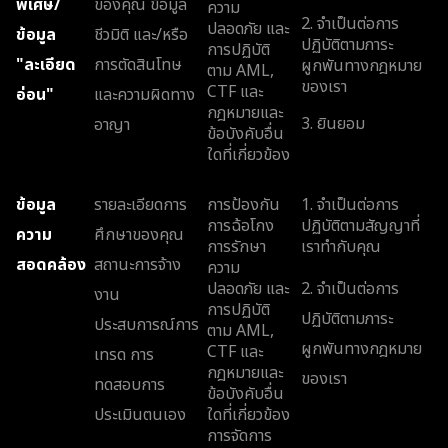
พิเศษ/
ของคุณ ข้อมูล
ความ
2. จำเป็นต่อการ
ปลอดภัย และ
ข้อมูล
ชีวมิติ และ/หรือ
ปฏิบัติตามภาระ
การปฏิบัติ
"ละเอียด
การตัดสินโทษ
ผูกพันทางกฎหมาย
ตาม AML,
ของเรา
CTF และ
อ่อน"
และความผิดทาง
กฎหมายและ
3. ยินยอม
อาญา
ข้อบังคับอื่น
ใดที่เกี่ยวข้อง
ข้อมูล
รายละเอียดการ
การป้องกัน
1. จำเป็นต่อการ
การฉ้อโกง
ปฏิบัติตามสัญญาที่
ความ
ศึกษาของคุณ
การรักษา
เราทำกับคุณ
สอดคล้อง
สถานะการจ้าง
ความ
ปลอดภัย และ
2. จำเป็นต่อการ
งาน
การปฏิบัติ
ปฏิบัติตามภาระ
ประสบการณ์การ
ตาม AML,
ผูกพันทางกฎหมาย
CTF และ
เทรด การ
กฎหมายและ
ของเรา
ทดสอบการ
ข้อบังคับอื่น
ประเมินตนเอง
ใดที่เกี่ยวข้อง
การจัดการ