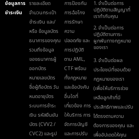
ข้อมูลการ
รายละเอียด
การป้องกัน
1. จำเป็นต่อการ
ปฏิบัติตามสัญญาที่
ชำระเงิน
จำนวนกระเป๋า
การฉ้อโกง
เราทำกับคุณ
ชำระเงิน และ/
การรักษา
2. จำเป็นต่อการ
หรือ ข้อมูลบัตร
ความ
ปฏิบัติตามภาระ
ธนาคารของคุณ
ปลอดภัย และ
ผูกพันทางกฎหมาย
ของเรา
รวมถึงข้อมูล
การปฏิบัติ
ของธนาคารผู้
ตาม AML,
3. จำเป็นต่อผล
ออกบัตร
CTF พร้อม
ประโยชน์ที่ชอบด้วย
หมายเลขบัตร
ทั้งกฎหมาย
กฎหมายของเรา
ชื่อผู้ถือบัตร วัน
และข้อบังคับ
(เพื่อให้บริการช่วย
หมดอายุบัตร
อื่นใดที่
เหลือลูกค้าที่มี
ระบบการชำระ
เกี่ยวข้อง การ
ประสิทธิภาพและปรับ
เงิน รหัสยืนยัน
ให้บริการ การ
ได้ตรงตามความ
บัตร (CVV2 /
จัดการบัญชี
ต้องการของคุณ และ
CVC2) และรูป
และการปรับ
เพื่ออัปเดตให้คุณ