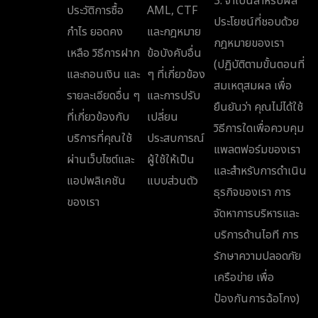
3. จำเป็นสำหรับผล
ประวัติการซื้อ
AML, CTF
ประโยชน์ที่ชอบด้วย
กำไร ยอดคง
และกฎหมาย
กฎหมายของเรา
เหลือ วิธีการฝาก
ข้อบังคับอื่น
(ปฏิบัติตามขั้นตอนที่
และถอนเงิน และ
ๆ ที่เกี่ยวข้อง
สมเหตุสมผล เพื่อ
รายละเอียดอื่น ๆ
และการปรับ
ยืนยันว่า คุณไม่ได้ใช้
ที่เกี่ยวข้องกับ
เปลี่ยน
วิธีการใดเพื่อควบคุม
บริการที่คุณใช้
ประสบการณ์
แพลตฟอร์มของเรา
ผ่านเว็บไซต์และ
ผู้ใช้ให้เป็น
และสำหรับการดำเนิน
แอปพลิเคชัน
แบบส่วนตัว
ธุรกิจของเรา การ
ของเรา
จัดหาการบริหารและ
บริการด้านไอที การ
รักษาความปลอดภัย
เครือข่าย เพื่อ
ป้องกันการฉ้อโกง)