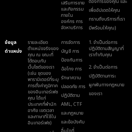
ต้องการของคุณ และ
เสริมการขาย
และกิจกรรม
เพื่ออัปเดตให้คุณ
ภายใน
ทราบถึงบริการที่เรา
องค์กร การ
จัดหาบริการ
มีพร้อมให้คุณ)
ข้อมูล
รายละเอียด
การจัดการ
1. จำเป็นต่อการ
ตำแหน่งจริงของ
ปฏิบัติตามสัญญาที่
ตำแหน่ง
บัญชี การ
คุณ ณ ขณะที่
เราทำกับคุณ
ป้องกันการ
โต้ตอบกับ
เว็บไซต์ของเรา
2. จำเป็นต่อการ
ฉ้อโกง การ
(เช่น ชุดของ
ปฏิบัติตามภาระ
รักษาความ
พารามิเตอร์ที่ระบุ
ผูกพันทางกฎหมาย
การตั้งค่าภูมิภาค
ปลอดภัย การ
ของอินเทอร์เฟซ
ของเรา
ปฏิบัติตาม
คุณ ได้แก่
ประเทศที่พำนัก
AML, CTF
อาศัย เขตเวลา
และกฎหมาย
และภาษาที่ใช้ใน
และข้อบังคับ
อินเทอร์เฟซ)
อื่นใดที่