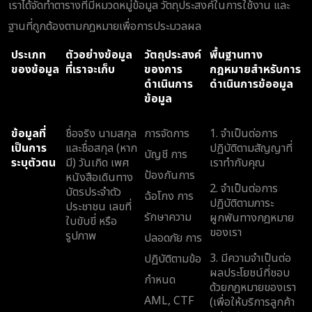
เราได้จัดทำตารางที่มีหมวดหมู่ข้อมูล วัตถุประสงค์ในการใช้งาน และ
ฐานที่ถูกต้องตามกฎหมายเพื่อการประมวลผล
ประเภท
ตัวอย่างข้อมูล
วัตถุประสงค์
พื้นฐานทาง
ของข้อมูล
ที่เราจะเก็บ
ของการ
กฎหมายสำหรับการ
ดำเนินการ
ดำเนินการข้ออมูล
ข้อมูล
ข้อมูลที่
ชื่อจริง นามสกุล
การจัดการ
1. จำเป็นต่อการ
เป็นการ
และชื่อสกุล (หาก
ปฏิบัติตามสัญญาที่
บัญชี การ
ระบุตัวตน
มี) วันเกิด เพศ
เราทำกับคุณ
ป้องกันการ
หนังสือเดินทาง
2. จำเป็นต่อการ
บัตรประจำตัว
ฉ้อโกง การ
ปฏิบัติตามภาระ
ประชาชน เลขที่
รักษาความ
ผูกพันทางกฎหมาย
ใบขับขี่ หรือ
ของเรา
รูปภาพ
ปลอดภัย การ
3. มีความจำเป็นต่อ
ปฏิบัติตามข้อ
ผลประโยชน์ที่ชอบ
กำหนด
ด้วยกฎหมายของเรา
AML, CTF
(เพื่อให้บริการลูกค้า