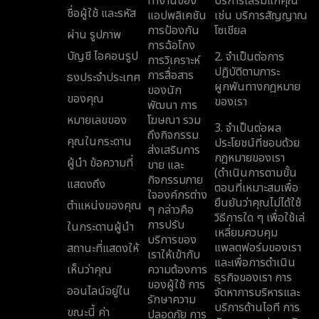
ทำงานของ
บริการเสริมแก่คุณ
ชื่อผู้ใช้ และรหัส
แอปพลิเคชัน
เช่น บริการสัญญาณ
การป้องกัน
โซเชียล
ผ่าน รูปภาพ
การฉ้อโกง
บัญชี ไอคอนรูป
2. จำเป็นต่อการ
การวิเคราะห์
ปฏิบัติตามภาระ
การสื่อสาร
ธงประจำประเทศ
ผูกพันทางกฎหมาย
ของนัก
ของคุณ
ของเรา
พัฒนา การ
หมายเลขของ
โฆษณา รวม
3. จำเป็นต่อผล
ถึงกิจกรรม
คุณในกระดาน
ประโยชน์ที่ชอบด้วย
ส่งเสริมการ
กฎหมายของเรา
ผู้นำ ข้อความที่
ขาย และ
(ดำเนินการตามขั้น
กิจกรรมภาย
แสดงถึง
ตอนที่เหมาะสมเพื่อ
ใจองค์กรต่าง
ยืนยันว่าคุณไม่ได้ใช้
ตำแหน่งของคุณ
ๆ กล่าวคือ
วิธีการใด ๆ เพื่อใช้เล่
การปรับ
ในกระดานผู้นำ
เหลี่ยมควบคุม
บริการของ
แพลตฟอร์มของเรา
สถานะที่แสดงให้
เราให้เข้ากับ
และเพื่อการดำเนิน
เห็นว่าคุณ
ความต้องการ
ธุรกิจของเรา การ
ของผู้ใช้ การ
ออนไลน์อยู่ใน
จัดหาการบริหารและ
รักษาความ
บริการด้านไอที การ
ขณะนี้ ค่า
ปลอดภัย การ