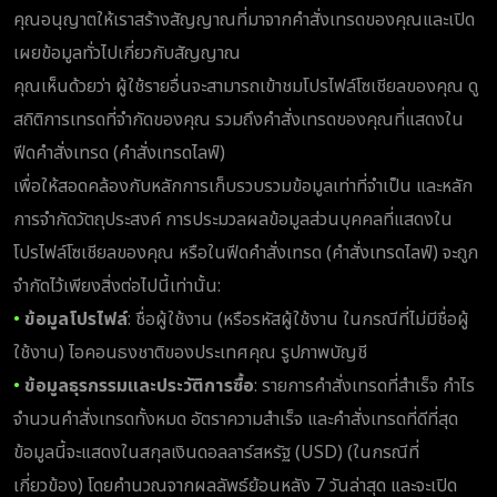
คุณอนุญาตให้เราสร้างสัญญาณที่มาจากคำสั่งเทรดของคุณและเปิด
เผยข้อมูลทั่วไปเกี่ยวกับสัญญาณ
คุณเห็นด้วยว่า ผู้ใช้รายอื่นจะสามารถเข้าชมโปรไฟล์โซเชียลของคุณ ดู
สถิติการเทรดที่จำกัดของคุณ รวมถึงคำสั่งเทรดของคุณที่แสดงใน
ฟีดคำสั่งเทรด (คำสั่งเทรดไลฟ์)
เพื่อให้สอดคล้องกับหลักการเก็บรวบรวมข้อมูลเท่าที่จำเป็น และหลัก
การจำกัดวัตถุประสงค์ การประมวลผลข้อมูลส่วนบุคคลที่แสดงใน
โปรไฟล์โซเชียลของคุณ หรือในฟีดคำสั่งเทรด (คำสั่งเทรดไลฟ์) จะถูก
จำกัดไว้เพียงสิ่งต่อไปนี้เท่านั้น:
•
ข้อมูลโปรไฟล์
: ชื่อผู้ใช้งาน (หรือรหัสผู้ใช้งาน ในกรณีที่ไม่มีชื่อผู้
ใช้งาน) ไอคอนธงชาติของประเทศคุณ รูปภาพบัญชี
•
ข้อมูลธุรกรรมและประวัติการซื้อ
: รายการคำสั่งเทรดที่สำเร็จ กำไร
จำนวนคำสั่งเทรดทั้งหมด อัตราความสำเร็จ และคำสั่งเทรดที่ดีที่สุด
ข้อมูลนี้จะแสดงในสกุลเงินดอลลาร์สหรัฐ (USD) (ในกรณีที่
เกี่ยวข้อง) โดยคำนวณจากผลลัพธ์ย้อนหลัง 7 วันล่าสุด และจะเปิด