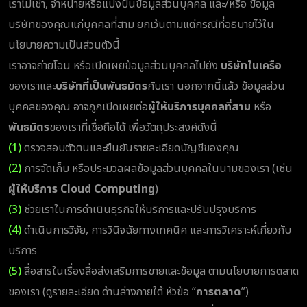
เราไม่เช่า, จำหน่ายหรือแบ่งปันข้อมูลส่วนบุคคล และ/หรือ ข้อมูล
บริษัทของคุณแก่บุคคลที่สาม ยกเว้นตามแต่กรณีที่อธิบายไว้ใน
นโยบายความเป็นส่วนตัวนี้
เราอาจถ่ายโอน หรือเปิดเผยข้อมูลส่วนบุคคลไปยัง
บริษัทในเครือ
ของเราและ
บริษัทที่เป็นพันธมิตร
กับเรา นอกจากนี้แล้ว ข้อมูลส่วน
บุคคลของคุณ อาจถูกเปิดเผยต่อ
ผู้ให้บริการบุคคลที่สาม
หรือ
พันธมิตร
ของเราที่เชื่อถือได้ เพื่อวัตถุประสงค์ดังนี้
(1)
ตรวจสอบตัวตนและยืนยันรายละเอียดบัญชีของคุณ
(2)
การจัดเก็บ หรือประมวลผลข้อมูลส่วนบุคคลในนามของเรา (เช่น
ผู้ให้บริการ Cloud Computing
)
(3)
ช่วยเราในการดำเนินธุรกิจให้บริการและปรับปรุงบริการ
(4)
ดำเนินการวิจัย, การวินิจฉัยทางเทคนิค และการวิเคราะห์เกี่ยวกับ
บริการ
(5)
สื่อสารในเรื่องสื่อส่งเสริมการขายและข้อมูล ตามนโยบายการตลาด
ของเรา (ดูรายละเอียด ด้านล่างภายใต้ หัวข้อ “
การตลาด
”)