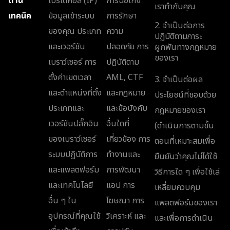
ด้าน
โปรโตคอล (IP)
การฉ้อโกง
เราทำกับคุณ
เทคนิค
ข้อมูลเข้าระบบ
การรักษา
2. จำเป็นต่อการ
ของคุณ ประเภท
ความ
ปฏิบัติตามภาระ
และเวอร์ชัน
ปลอดภัย การ
ผูกพันทางกฎหมาย
ของเรา
เบราว์เซอร์ การ
ปฏิบัติตาม
ตั้งค่าเขตเวลา
AML, CTF
3. จำเป็นต่อผล
และตำแหน่งที่ตั้ง
และกฎหมาย
ประโยชน์ที่ชอบด้วย
ประเภทและ
และข้อบังคับ
กฎหมายของเรา
เวอร์ชันปลั๊กอิน
อื่นใดที่
(ดำเนินการตามขั้น
ของเบราว์เซอร์
เกี่ยวข้อง การ
ตอนที่เหมาะสมเพื่อ
ระบบปฏิบัติการ
ทำงานและ
ยืนยันว่าคุณไม่ได้ใช้
และแพลตฟอร์ม
การพัฒนา
วิธีการใด ๆ เพื่อใช้เล่
และเทคโนโลยี
แอป การ
เหลี่ยมควบคุม
อื่น ๆ ใน
โฆษณา การ
แพลตฟอร์มของเรา
อุปกรณ์ที่คุณใช้
วิเคราะห์ และ
และเพื่อการดำเนิน