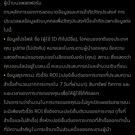
ผู้นำบนแพลตฟอร์ม
ตามหลักการของการลดขนาดข้อมูลและการจำกัดวัตถุประสงค์ การ
ประมวลผลข้อมูลส่วนบุคคลเพื่อวัตถุประสงค์นี้จะจำกัดเฉพาะข้อมูลต่อ
ไปนี้:
•
ข้อมูลโปรไฟล์: ชื่อ (ผู้ใช้ ID ถ้าไม่มีชื่อ), ไอคอนธงชาติของประเทศ
คุณ รูปถ่าย (ไม่บังคับ) หมายเลขในกระดานผู้นำของคุณ ข้อความ
แสดงตำแหน่งของคุณเองในลีดเดอร์บอร์ด (คุณ); สถานะ ซึ่งแสดงว่า
คุณออนไลน์อยู่ในขณะนี้ คะแนนประสบการณ์และจำนวนเงินที่ชนะ
•
ข้อมูลธุรกรรม: ตัวชี้วัด ROI (เปอร์เซ็นต์ของการเทรดที่ประสบความ
สำเร็จคำนวณจากการเทรดใน 7 วันที่ผ่านมา); สินทรัพย์ ทิศทาง และ
ระยะเวลาของการเทรดของคุณเพื่อให้ผู้ใช้ได้คัดลอก
โปรดทราบว่าจำนวนในการเทรดของคุณจะไม่ถูกเปิดเผยต่อสาธารณะ
จะมีเพียงตัวชี้วัด ROI ซึ่งอิงตามเปอร์เซ็นต์รวมของการเทรด (ทั้งที่
สำเร็จและไม่สำเร็จ) ซึ่งหักเปอร์เซ็นต์ของการเทรดที่สำเร็จออกเท่านั้น
ที่มีความสำคัญในการเข้ามาเป็นส่วนหนึ่งของกระดานผู้นำ