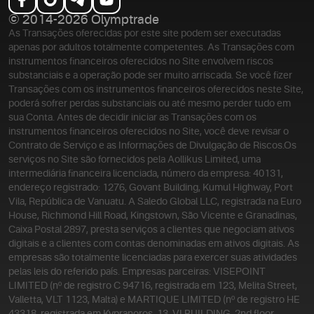
© 2014-2026 Olymptrade
As Transações oferecidas por este site podem ser executadas
apenas por adultos totalmente competentes. As Transações com
instrumentos financeiros oferecidos no Site envolvem riscos
substanciais e a operação pode ser muito arriscada. Se você fizer
Transações com os instrumentos financeiros oferecidos neste Site,
poderá sofrer perdas substanciais ou até mesmo perder tudo em
sua Conta. Antes de decidir iniciar as Transações com os
instrumentos financeiros oferecidos no Site, você deve revisar o
Contrato de Serviço e as Informações de Divulgação de Riscos.
Os
serviços no Site são fornecidos pela Aollikus Limited, uma
intermediária financeira licenciada, número da empresa: 40131,
endereço registrado: 1276, Govant Building, Kumul Highway, Port
Vila, República de Vanuatu. A Saledo Global LLC, registrada na Euro
House, Richmond Hill Road, Kingstown, São Vicente e Granadinas,
Caixa Postal 2897, presta serviços a clientes que negociam ativos
digitais e a clientes com contas denominadas em ativos digitais. As
empresas são totalmente licenciadas para exercer suas atividades
pelas leis do referido país. Empresas parceiras: VISEPOINT
LIMITED (nº de registro C 94716, registrada em 123, Melita Street,
Valletta, VLT 1123, Malta) e MARTIQUE LIMITED (nº de registro HE