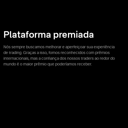
Plataforma premiada
Nós sempre buscamos melhorar e aperfeiçoar sua experiência
de trading. Graças a isso, fomos reconhecidos com prêmios
internacionais, mas a confiança dos nossos traders ao redor do
mundo é o maior prêmio que poderíamos receber.
2026
Melhor Plataforma de Negociação
Multiativos
FxDailyInfo, 2026