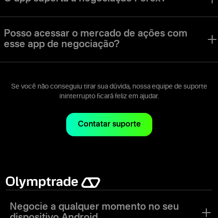
níveis.
O app da Olymptrade oferece um modo de negociação Forex. Os
vários modos de negociação, estratégias e ativos são perfeitos para
Posso acessar o mercado de ações com
usuários com estilos e preferências de negociação variados.
esse app de negociação?
Você pode acessar ações, moedas, índices e vários outros tipos
de ativos no app da Olymptrade.
Se você não conseguiu tirar sua dúvida, nossa equipe de suporte
ininterrupto ficará feliz em ajudar.
Contatar suporte
Negocie a qualquer momento no seu