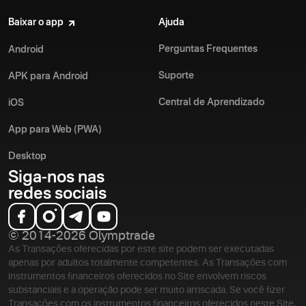
Baixar o app
Ajuda
Perguntas Frequentes
Android
Suporte
APK para Android
Central de Aprendizado
iOS
App para Web (PWA)
Desktop
Siga-nos nas
redes sociais
© 2014-2026 Olymptrade
As Transações oferecidas por este site podem ser executadas
apenas por adultos totalmente competentes. As Transações com
instrumentos financeiros oferecidos no Site envolvem riscos
substanciais e a operação pode ser muito arriscada. Se você fizer
Transações com os instrumentos financeiros oferecidos neste Site,