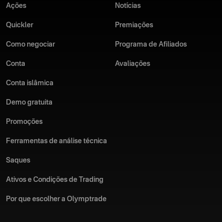
mercado, indicadores, osciladores, sinais de negociação e
Ações
Notícias
A Olymptrade se destaca de outros aplicativos de negociação
muito mais.
online por sua interface intuitiva e condições de negociação
Quickler
Premiações
atrativas. Baixe o aplicativo de negociação da Olymptrade para
Pratique com uma conta demo: aprimore suas habilidades sem
Android hoje mesmo e desbloqueie todo o seu potencial de
Como negociar
riscos.
Programa de Afiliados
negociação!
Conta
Avaliações
Suporte ininterrupto no seu idioma: receba assistência sempre
que precisar.
Conta islâmica
Baixe o aplicativo da Olymptrade para Android hoje mesmo e
Demo gratuita
melhore sua experiência de negociação.
Promoções
Ferramentas de análise técnica
Saques
Ativos e Condições de Trading
Por que escolher a Olymptrade