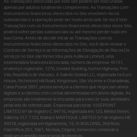
As Transações oferecidas por este site podem ser executadas
apenas por adultos totalmente competentes. As Transações com
instrumentos financeiros oferecidos no Site envolvem riscos
substanciais e a operação pode ser muito arriscada. Se você fizer
Transações com os instrumentos financeiros oferecidos neste Site,
poderá sofrer perdas substanciais ou até mesmo perder tudo em
sua Conta. Antes de decidir iniciar as Transações com os
instrumentos financeiros oferecidos no Site, você deve revisar o
Contrato de Serviço e as Informações de Divulgação de Riscos.
Os
serviços no Site são fornecidos pela Aollikus Limited, uma
intermediária financeira licenciada, número da empresa: 40131,
endereço registrado: 1276, Govant Building, Kumul Highway, Port
Vila, República de Vanuatu. A Saledo Global LLC, registrada na Euro
House, Richmond Hill Road, Kingstown, São Vicente e Granadinas,
Caixa Postal 2897, presta serviços a clientes que negociam ativos
digitais e a clientes com contas denominadas em ativos digitais. As
empresas são totalmente licenciadas para exercer suas atividades
pelas leis do referido país. Empresas parceiras: VISEPOINT
LIMITED (nº de registro C 94716, registrada em 123, Melita Street,
Valletta, VLT 1123, Malta) e MARTIQUE LIMITED (nº de registro HE
43318, registrada em Kypranoros, 13, VI BUILDING, 2nd floor,
Flat/Office 201, 1061, Nicósia, Chipre), fornecem conteúdo e
realizam a gestão operacional do negócio.