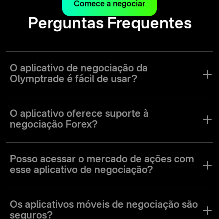
Comece a negociar
Perguntas Frequentes
O aplicativo de negociação da
Olymptrade é fácil de usar?
Sim. O aplicativo da Olymptrade foi desenvolvido para facilitar a
navegação na interface e uso das várias ferramentas de
O aplicativo oferece suporte à
negociação a favor de traders de todos os níveis de experiência.
negociação Forex?
Sim. O aplicativo da Olymptrade oferece um modo de negociação
Forex, assim como outros modos de negociação que atendem às
Posso acessar o mercado de ações com
necessidades de usuários com vários estilos e preferências de
esse aplicativo de negociação?
negociação.
Sim. No aplicativo da Olymptrade, você terá acesso a uma grande
variedade de ações, moedas, índices e outros tipos de ativos em
Os aplicativos móveis de negociação são
vários mercados do mundo.
seguros?