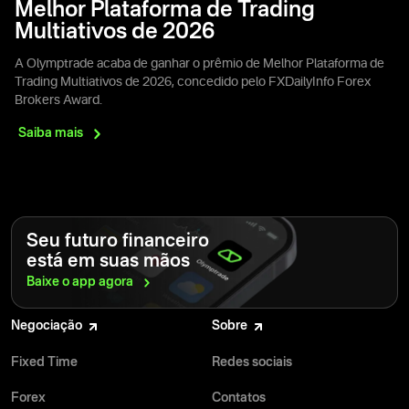
Melhor Plataforma de Trading
Multiativos de 2026
A Olymptrade acaba de ganhar o prêmio de Melhor Plataforma de
Trading Multiativos de 2026, concedido pelo FXDailyInfo Forex
Brokers Award.
Saiba
mais
Seu futuro financeiro
está em suas mãos
Baixe o app
agora
Negociação
Sobre
Fixed Time
Redes sociais
Forex
Contatos