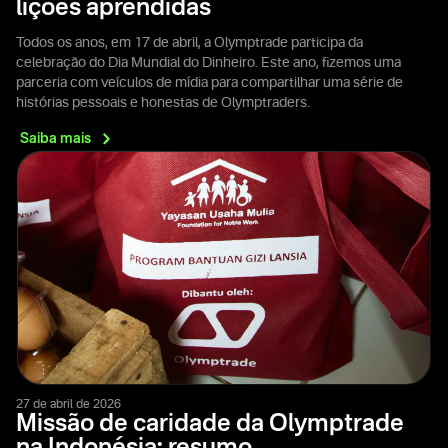
lições aprendidas
Todos os anos, em 17 de abril, a Olymptrade participa da
celebração do Dia Mundial do Dinheiro. Este ano, fizemos uma
parceria com veículos de mídia para compartilhar uma série de
histórias pessoais e honestas de Olymptraders.
Saiba
mais
27 de abril de 2026
Missão de caridade da Olymptrade