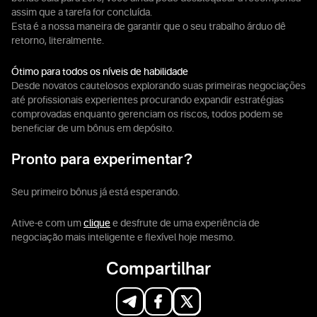
assim que a tarefa for concluída.
Esta é a nossa maneira de garantir que o seu trabalho árduo dê
retorno, literalmente.
Ótimo para todos os níveis de habilidade
Desde novatos cautelosos explorando suas primeiras negociações
até profissionais experientes procurando expandir estratégias
comprovadas enquanto gerenciam os riscos, todos podem se
beneficiar de um bônus em depósito.
Pronto para experimentar?
Seu primeiro bônus já está esperando.
Ative-e com um
clique
e desfrute de uma experiência de
negociação mais inteligente e flexível hoje mesmo.
Compartilhar