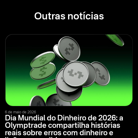
Outras notícias
6 de maio de 2026
Dia Mundial do Dinheiro de 2026: a
Olymptrade compartilha histórias
reais sobre erros com dinheiro e