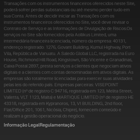
Transações com os instrumentos financeiros oferecidos neste Site,
poderá sofrer perdas substanciais ou até mesmo perder tudo em
sua Conta. Antes de decidir iniciar as Transações com os
instrumentos financeiros oferecidos no Site, você deve revisar o
Contrato de Serviço e as Informações de Divulgação de Riscos.
Os
serviços no Site são fornecidos pela Aollikus Limited, uma
intermediária financeira licenciada, número da empresa: 40131,
endereço registrado: 1276, Govant Building, Kumul Highway, Port
Vila, República de Vanuatu. A Saledo Global LLC, registrada na Euro
House, Richmond Hill Road, Kingstown, São Vicente e Granadinas,
Caixa Postal 2897, presta serviços a clientes que negociam ativos
digitais e a clientes com contas denominadas em ativos digitais. As
empresas são totalmente licenciadas para exercer suas atividades
pelas leis do referido país. Empresas parceiras: VISEPOINT
LIMITED (nº de registro C 94716, registrada em 123, Melita Street,
Valletta, VLT 1123, Malta) e MARTIQUE LIMITED (nº de registro HE
43318, registrada em Kypranoros, 13, VI BUILDING, 2nd floor,
Flat/Office 201, 1061, Nicósia, Chipre), fornecem conteúdo e
realizam a gestão operacional do negócio.
Informação Legal
Regulamentação