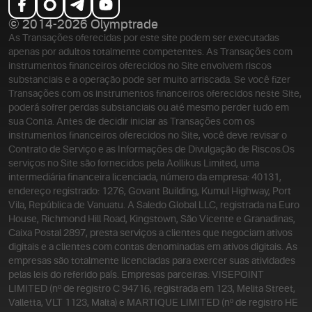
© 2014-2026 Olymptrade
As Transações oferecidas por este site podem ser executadas
apenas por adultos totalmente competentes. As Transações com
instrumentos financeiros oferecidos no Site envolvem riscos
substanciais e a operação pode ser muito arriscada. Se você fizer
Transações com os instrumentos financeiros oferecidos neste Site,
poderá sofrer perdas substanciais ou até mesmo perder tudo em
sua Conta. Antes de decidir iniciar as Transações com os
instrumentos financeiros oferecidos no Site, você deve revisar o
Contrato de Serviço e as Informações de Divulgação de Riscos.
Os
serviços no Site são fornecidos pela Aollikus Limited, uma
intermediária financeira licenciada, número da empresa: 40131,
endereço registrado: 1276, Govant Building, Kumul Highway, Port
Vila, República de Vanuatu. A Saledo Global LLC, registrada na Euro
House, Richmond Hill Road, Kingstown, São Vicente e Granadinas,
Caixa Postal 2897, presta serviços a clientes que negociam ativos
digitais e a clientes com contas denominadas em ativos digitais. As
empresas são totalmente licenciadas para exercer suas atividades
pelas leis do referido país. Empresas parceiras: VISEPOINT
LIMITED (nº de registro C 94716, registrada em 123, Melita Street,
Valletta, VLT 1123, Malta) e MARTIQUE LIMITED (nº de registro HE