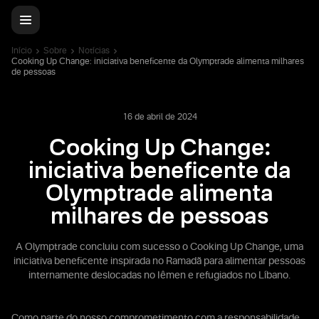
Início
Sobre
Notícias
Cooking Up Change: iniciativa beneficente da Olymptrade alimenta milhares
de pessoas
16 de abril de 2024
Cooking Up Change:
iniciativa beneficente da
Olymptrade alimenta
milhares de pessoas
A Olymptrade concluiu com sucesso o Cooking Up Change, uma
iniciativa beneficente inspirada no Ramadã para alimentar pessoas
internamente deslocadas no Iêmen e refugiados no Líbano.
Como parte do nosso comprometimento com a responsabilidade