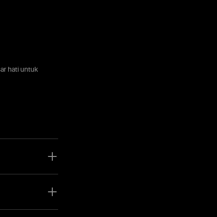
r hati untuk
 faedah yang boleh
engapa Olymptrade
perdagangan Forex
k, Olymptrade telah