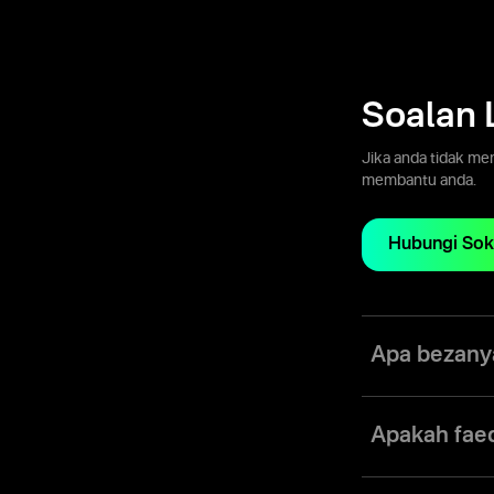
Soalan 
Jika anda tidak me
membantu anda.
Hubungi So
Apa bezany
Perkhidmatan pemb
menjadi masalah 
Apakah fae
melancarkan akau
halal bebas swap 
Akaun Forex hala