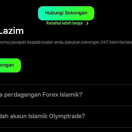
Hubungi Sokongan
Ketahui lebih
lanjut
Lazim
nemui jawapan kepada soalan anda, pasukan sokongan 24/7 kami berbesa
kongan
a perdagangan Forex Islamik?
rokeran aliran utama biasanya melibatkan risiko dan unsur berasaskan
kepada mereka yang ingin berdagang mengikut Syariah. Inilah sebab m
dah akaun Islamik Olymptrade?
n Forex Islamik, membolehkan sesiapa sahaja menikmati pengalaman 
yang sebenar di platform. Dengan pengenalan akaun perdagangan Islami
l kami menawarkan banyak faedah: