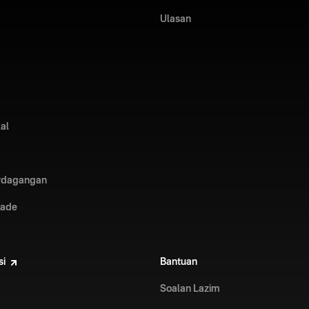
Ulasan
kal
erdagangan
rade
si
Bantuan
Soalan Lazim