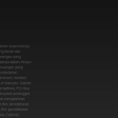
mpeten sepenuhnya.
ng besar dan
ewangan yang
galanya dalam Akaun
kewangan yang
Pendedahan
berlesen, nombor
c of Vanuatu. Saledo
enadines, P.O. Box
 kepada pelanggan
tuk menjalankan
 (No. pendaftaran
 (No. pendaftaran
ia, Cyprus),