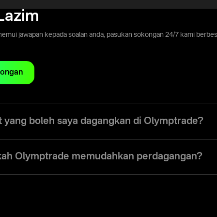
Lazim
nemui jawapan kepada soalan anda, pasukan sokongan 24/7 kami berbesa
kongan
t yang boleh saya dagangkan di Olymptrade?
da boleh memilih lebih daripada 190 aset global termasuk mata wang, sa
dan ETF. Platform ini membolehkan anda berdagang pelbagai instrumen 
kah Olymptrade memudahkan perdagangan?
 masa nyata, carta interaktif dan alat analisis pasaran terbina dalam.
impunkan semua aset, alat dan data pasaran dalam satu platform. Anda
 secara langsung, bertukar antara pasaran dengan cepat dan mengurus 
erisian tambahan. Antara muka yang ringkas serta carta yang respons
ran dan bertindak segera apabila peluang muncul.