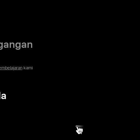
agangan
embelajaran
kami
da