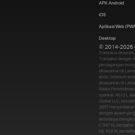
APK Android
iOS
Aplikasi Web (PW
Desktop
© 2014-2026 
Transaksi ditawar
Transaksi dengan i
perdagangan mungk
ditawarkan di Lama
anda. Sebelum and
ditawarkan di Lam
Risiko.
Perkhidmata
syarikat: 40131, al
Global LLC, berdaft
2897 menyediakan 
dengan akaun yang 
aktivitinya mengik
C 94716, berdaftar
HE 43318, berdaftar