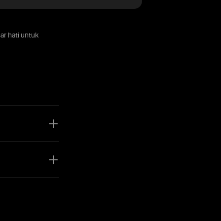
r hati untuk
ham, logam, indeks,
dalam satu akaun
 boleh menjejak
dagangan tanpa
if memudahkan anda