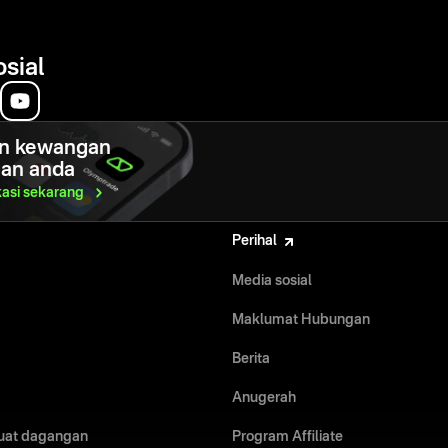
osial
n kewangan
gan anda
kasi
sekarang
Perihal
Media sosial
Maklumat Hubungan
Berita
Anugerah
uat dagangan
Program Affiliate