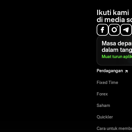
Ikuti kami
di media s
Masa depa
dalam tan
Muat turun apli
Perdagangan
Fixed Time
Forex
Saham
Quickler
Cara untuk memb