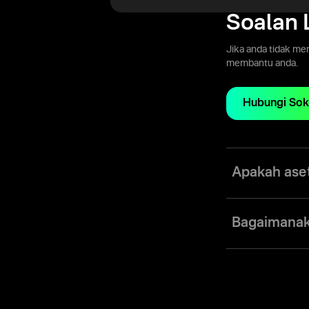
Soalan 
Jika anda tidak me
membantu anda.
Hubungi So
Apakah ase
Di Olymptrade, an
komoditi, kripto 
Bagaimana
dengan sebut harga
Olymptrade mengh
pergerakan harga
perlu memasang p
menganalisis pasa