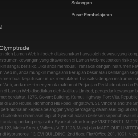
Sokongan
Pusat Pembelajaran
A)
Olymptrade
kan oleh Laman Web ini boleh dilaksanakan hanya oleh dewasa yang ko
nstrumen kewangan yang ditawarkan di Laman Web melibatkan risiko ya
in sangat berisiko. Jika anda membuat Transaksi dengan instrumen k
n Web ini, anda mungkin mengalami kerugian besar atau kehilangan se
a membuat keputusan untuk memulakan Transaksi dengan instrumen 
an Web, anda mesti menyemak maklumat Perjanjian Perkhidmatan dan 
n di Laman Web disediakan oleh Aollikus Limited, pengedar kewangan 
amat berdaftar: 1276, Govant Building, Kumul Highway, Port Vila, Republi
ar di Euro House, Richmond Hill Road, Kingstown, St. Vincent and the Gr
perkhidmatan kepada pelanggan yang berdagang dalam aset digital dan
dicalonkan dalam aset digital. Syarikat adalah berlesen sepenuhnya un
ut undang-undang negara itu. Syarikat rakan kongsi: VISEPOINT LIMITED
 di 123, Melita Street, Valletta, VLT 1123, Malta) dan MARTIQUE LIMITED
 di Kypranoros, 13, EVI BUILDING, 2nd floor, Flat/Office 201, 1061, Nicos