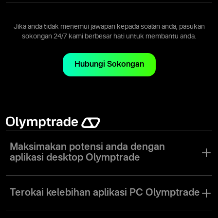
Anda boleh mengakses saham, mata wang, indeks dan pelbagai
jenis aset lain pada aplikasi Olymptrade.
Jika anda tidak menemui jawapan kepada soalan anda, pasukan
sokongan 24/7 kami berbesar hati untuk membantu anda.
Hubungi Sokongan
Maksimakan potensi anda dengan
aplikasi desktop Olymptrade
Pendigitalan industri perdagangan telah membawa revolusi kepada
aplikasi perdagangan untuk pasaran PC. Bagi memenuhi keperluan
Terokai kelebihan aplikasi PC Olymptrade
pedagang baru dan berpengalaman, Olymptrade telah
membangunkan aplikasi perdagangan desktop yang unik dengan
Nikmati fungsi dan kebolehpercayaan platform perdagangan kami