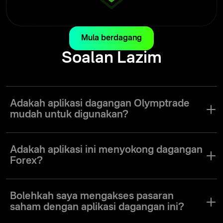
Mula berdagang
Soalan Lazim
Adakah aplikasi dagangan Olymptrade
mudah untuk digunakan?
Aplikasi Olymptrade telah direka untuk memudahkan pedagang
dari semua peringkat untuk melayari antara muka dan
Adakah aplikasi ini menyokong dagangan
menggunakan semua alatan.
Forex?
Aplikasi Olymptrade menawarkan mod dagangan Forex. Pelbagai
mod dagangan, strategi dan aset sesuai untuk pengguna dengan
Bolehkah saya mengakses pasaran
pelbagai gaya dagangan dan keutamaan.
saham dengan aplikasi dagangan ini?