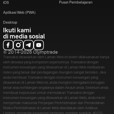
Pusat Pembelajaran
iOS
Aplikasi Web (PWA)
Desktop
Ikuti kami
di media sosial
© 2014-2026 Olymptrade
Transaksi ditawarkan oleh Laman Web ini boleh dilaksanakan hanya
oleh dewasa yang kompeten sepenuhnya. Transaksi dengan
instrumen kewangan yang ditawarkan di Laman Web melibatkan
risiko yang besar dan perdagangan mungkin sangat berisiko. Jika
anda membuat Transaksi dengan instrumen kewangan yang
ditawarkan di Laman Web ini, anda mungkin mengalami kerugian
besar atau kehilangan segalanya dalam Akaun anda. Sebelum anda
membuat keputusan untuk memulakan Transaksi dengan
instrumen kewangan yang ditawarkan di Laman Web, anda mesti
menyemak maklumat Perjanjian Perkhidmatan dan Pendedahan
Risiko.
Perkhidmatan di Laman Web disediakan oleh Aollikus
Limited, pengedar kewangan berlesen, nombor syarikat: 40131,