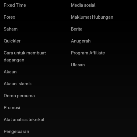
Olymptrade bermatlamat untuk menjadikan perdagangan Forex
Fixed Time
Media sosial
dalam talian anda berkesan dan menyeronokkan. Jom berdagang
bersama-sama!
Forex
Maklumat Hubungan
Saham
Berita
Quickler
Anugerah
Cara untuk membuat
Program Affiliate
dagangan
Ulasan
Akaun
Akaun Islamik
Demo percuma
Promosi
Alat analisis teknikal
Pengeluaran