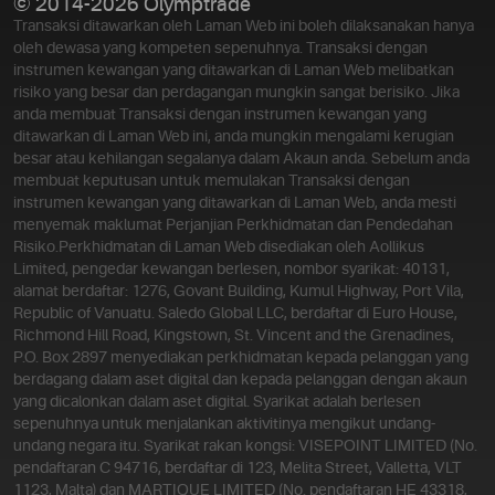
© 2014-2026 Olymptrade
Transaksi ditawarkan oleh Laman Web ini boleh dilaksanakan hanya
oleh dewasa yang kompeten sepenuhnya. Transaksi dengan
instrumen kewangan yang ditawarkan di Laman Web melibatkan
risiko yang besar dan perdagangan mungkin sangat berisiko. Jika
anda membuat Transaksi dengan instrumen kewangan yang
ditawarkan di Laman Web ini, anda mungkin mengalami kerugian
besar atau kehilangan segalanya dalam Akaun anda. Sebelum anda
membuat keputusan untuk memulakan Transaksi dengan
instrumen kewangan yang ditawarkan di Laman Web, anda mesti
menyemak maklumat Perjanjian Perkhidmatan dan Pendedahan
Risiko.
Perkhidmatan di Laman Web disediakan oleh Aollikus
Limited, pengedar kewangan berlesen, nombor syarikat: 40131,
alamat berdaftar: 1276, Govant Building, Kumul Highway, Port Vila,
Republic of Vanuatu. Saledo Global LLC, berdaftar di Euro House,
Richmond Hill Road, Kingstown, St. Vincent and the Grenadines,
P.O. Box 2897 menyediakan perkhidmatan kepada pelanggan yang
berdagang dalam aset digital dan kepada pelanggan dengan akaun
yang dicalonkan dalam aset digital. Syarikat adalah berlesen
sepenuhnya untuk menjalankan aktivitinya mengikut undang-
undang negara itu. Syarikat rakan kongsi: VISEPOINT LIMITED (No.
pendaftaran C 94716, berdaftar di 123, Melita Street, Valletta, VLT
1123, Malta) dan MARTIQUE LIMITED (No. pendaftaran HE 43318,