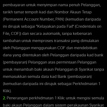
pembayaran untuk menyimpan nama penuh Pelanggan,
tarikh tamat tempoh kad dan Nombor Akaun Tetap
(Permanent Account Number, PAN) (kemudian daripada
ini dirujuk sebagai "Kelayakan pada Fail" (Credentials on
File, COF)) dan secara automatik, tanpa kebenaran
tambahan untuk memproses transaksi yang dimulakan
oleh Pelanggan menggunakan COF dan mendebitkan
dana yang ditentukan oleh Pelanggan daripada kad bank
(pembayaran) Pelanggan atas permintaan Pelanggan
untuk menambah baki akaun Pelanggan di Syarikat tanpa
memasukkan semula data kad Bank (pembayaran)
(kemudian daripada ini dirujuk sebagai Perkhidmatan 1
Klik).
2.
Penerangan perkhidmatan 1 Klik: untuk mengisi semula
baki akaun Pelanggan dalam sistem perakaunan Syarikat