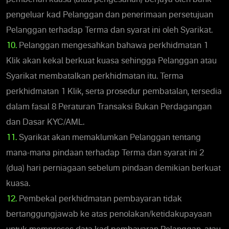
pengeluar kad Pelanggan dan penerimaan persetujuan
Pelanggan terhadap Terma dan syarat ini oleh Syarikat.
10.
Pelanggan mengesahkan bahawa perkhidmatan 1
Klik akan kekal berkuat kuasa sehingga Pelanggan atau
Syarikat membatalkan perkhidmatan itu. Terma
perkhidmatan 1 Klik, serta prosedur pembatalan, tersedia
dalam fasal 8 Peraturan Transaksi Bukan Perdagangan
dan Dasar KYC/AML.
11.
Syarikat akan memaklumkan Pelanggan tentang
mana-mana pindaan terhadap Terma dan syarat ini 2
(dua) hari perniagaan sebelum pindaan demikian berkuat
kuasa.
12.
Pembekal perkhidmatan pembayaran tidak
bertanggungjawab ke atas penolakan/ketidakupayaan