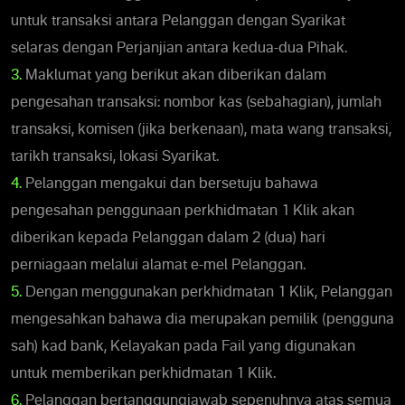
untuk transaksi antara Pelanggan dengan Syarikat
selaras dengan Perjanjian antara kedua-dua Pihak.
3.
Maklumat yang berikut akan diberikan dalam
pengesahan transaksi: nombor kas (sebahagian), jumlah
transaksi, komisen (jika berkenaan), mata wang transaksi,
tarikh transaksi, lokasi Syarikat.
4.
Pelanggan mengakui dan bersetuju bahawa
pengesahan penggunaan perkhidmatan 1 Klik akan
diberikan kepada Pelanggan dalam 2 (dua) hari
perniagaan melalui alamat e-mel Pelanggan.
5.
Dengan menggunakan perkhidmatan 1 Klik, Pelanggan
mengesahkan bahawa dia merupakan pemilik (pengguna
sah) kad bank, Kelayakan pada Fail yang digunakan
untuk memberikan perkhidmatan 1 Klik.
6.
Pelanggan bertanggungjawab sepenuhnya atas semua