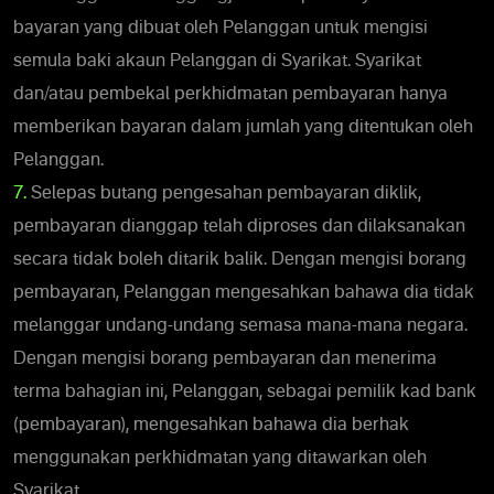
bayaran yang dibuat oleh Pelanggan untuk mengisi
semula baki akaun Pelanggan di Syarikat. Syarikat
dan/atau pembekal perkhidmatan pembayaran hanya
memberikan bayaran dalam jumlah yang ditentukan oleh
Pelanggan.
7.
Selepas butang pengesahan pembayaran diklik,
pembayaran dianggap telah diproses dan dilaksanakan
secara tidak boleh ditarik balik. Dengan mengisi borang
pembayaran, Pelanggan mengesahkan bahawa dia tidak
melanggar undang-undang semasa mana-mana negara.
Dengan mengisi borang pembayaran dan menerima
terma bahagian ini, Pelanggan, sebagai pemilik kad bank
(pembayaran), mengesahkan bahawa dia berhak
menggunakan perkhidmatan yang ditawarkan oleh
Syarikat.