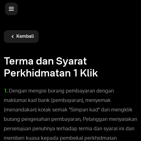
Kembali
Terma dan Syarat
Perkhidmatan 1 Klik
1.
Dengan mengisi borang pembayaran dengan
maklumat kad bank (pembayaran), menyemak
(menandakan) kotak semak "Simpan kad" dan mengklik
butang pengesahan pembayaran, Pelanggan menyatakan
persetujuan penuhnya terhadap terma dan syarat ini dan
memberi kuasa kepada pembekal perkhidmatan