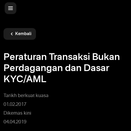
Kembali
Peraturan Transaksi Bukan
Perdagangan dan Dasar
KYC/AML
Tarikh berkuat kuasa
01.02.2017
Dikemas kini
04.04.2019