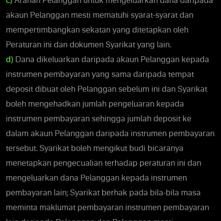
c)
Arahan Pelanggan untuk mengeluarkan dana daripada
akaun Pelanggan mesti mematuhi syarat-syarat dan
mempertimbangkan sekatan yang ditetapkan oleh
Peraturan ini dan dokumen Syarikat yang lain.
d)
Dana dikeluarkan daripada akaun Pelanggan kepada
instrumen pembayaran yang sama daripada tempat
deposit dibuat oleh Pelanggan sebelum ini dan Syarikat
boleh mengehadkan jumlah pengeluaran kepada
instrumen pembayaran sehingga jumlah deposit ke
dalam akaun Pelanggan daripada instrumen pembayaran
tersebut. Syarikat boleh mengikut budi bicaranya
menetapkan pengecualian terhadap peraturan ini dan
mengeluarkan dana Pelanggan kepada instrumen
pembayaran lain; Syarikat berhak pada bila-bila masa
meminta maklumat pembayaran instrumen pembayaran