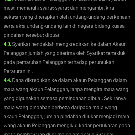
mesti mematuhi syarat-syarat dan mengambil kira
sekatan yang ditetapkan oleh undang-undang berkenaan
serta akta undang-undang lain di negara bidang kuasa
pindahan tersebut dibuat.
4.3.
Syarikat hendaklah mengkreditkan ke dalam Akaun
Pelanggan jumlah yang diterima oleh Syarikat tertakluk
pada pematuhan Pelanggan terhadap peruntukan
Peraturan ini.
4.4.
Dana dikreditkan ke dalam akaun Pelanggan dalam
mata wang akaun Pelanggan, tanpa mengira mata wang
yang digunakan semasa pemindahan dibuat. Sekiranya
mata wang pindahan berbeza daripada mata wang
akaun Pelanggan, jumlah pindahan ditukar menjadi mata
wang akaun Pelanggan mengikut kadar pertukaran pada
masa pembayaran diterima dalam akaun Syarikat.