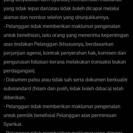
yang tidak tepat dan/atau tidak boleh dicapai melalui
alamat dan nombor telefon yang ditunjukkannya.
•
Pelanggan tidak memberikan maklumat pengenalan
untuk benefisiari, iaitu orang yang menerima kepentingan
atas tindakan Pelanggan (khususnya, berdasarkan
perjanjian agensi, kontrak penyerahan hak, komisen dan
pengurusan fidusiari kerana melakukan transaksi bukan
perdagangan).
•
Dokumen palsu atau tidak sah serta dokumen berkualiti
substandard (hitam dan putih, tidak boleh dibaca) telah
diberikan.
•
Pelanggan tidak memberikan maklumat pengenalan
untuk pemilik benefisial Pelanggan atas permintaan
Syarikat.