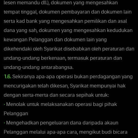
lesen memandu dll.), dokumen yang mengesahkan
tempat tinggal, dokumen pembayaran dan dokumen lain
serta kad bank yang mengesahkan pemilikan dan asal
dana yang sah, dokumen yang mengesahkan kedudukan
kewangan Pelanggan dan dokumen lain yang
dikehendaki oleh Syarikat disebabkan oleh peraturan dan
undang-undang berkenaan, termasuk peraturan dan
undang-undang antarabangsa.
1.6.
Sekiranya apa-apa operasi bukan perdagangan yang
mencurigakan telah dikesan, Syarikat mempunyai hak
dengan serta-merta dan secara sepihak untuk:
•
Menolak untuk melaksanakan operasi bagi pihak
Pelanggan
•
Mengehadkan pengeluaran dana daripada akaun
Pelanggan melalui apa-apa cara, mengikut budi bicara