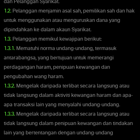
dan Pelanggan Syarikat.
1.2.
Pelanggan menjamin asal sah, pemilikan sah dan hak
untuk menggunakan atau menguruskan dana yang
dipindahkan ke dalam akaun Syarikat.
1.3.
Pelanggan memikul kewajipan berikut:
1.3.1.
Mematuhi norma undang-undang, termasuk
antarabangsa, yang bertujuan untuk memerangi
perdagangan haram, penipuan kewangan dan
pengubahan wang haram.
1.3.2.
Mengelak daripada terlibat secara langsung atau
tidak langsung dalam aktiviti kewangan haram dan apa-
apa transaksi lain yang menyalahi undang-undang.
1.3.3.
Mengelak daripada terlibat secara langsung atau
tidak langsung dalam penipuan kewangan dan tindakan
lain yang bertentangan dengan undang-undang