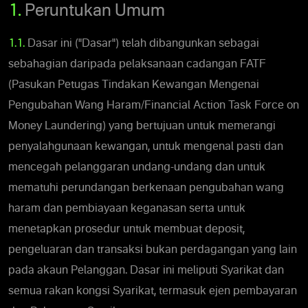
1.
Peruntukan Umum
1.1.
Dasar ini ("Dasar") telah dibangunkan sebagai
sebahagian daripada pelaksanaan cadangan FATF
(Pasukan Petugas Tindakan Kewangan Mengenai
Pengubahan Wang Haram/Financial Action Task Force on
Money Laundering) yang bertujuan untuk memerangi
penyalahgunaan kewangan, untuk mengenal pasti dan
mencegah pelanggaran undang-undang dan untuk
mematuhi perundangan berkenaan pengubahan wang
haram dan pembiayaan keganasan serta untuk
menetapkan prosedur untuk membuat deposit,
pengeluaran dan transaksi bukan perdagangan yang lain
pada akaun Pelanggan. Dasar ini meliputi Syarikat dan
semua rakan kongsi Syarikat, termasuk ejen pembayaran