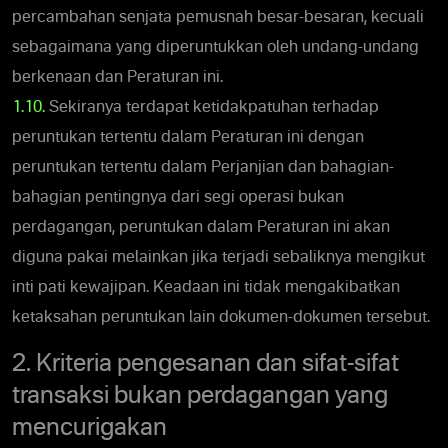
percambahan senjata pemusnah besar-besaran, kecuali
sebagaimana yang diperuntukkan oleh undang-undang
berkenaan dan Peraturan ini.
1.10.
Sekiranya terdapat ketidakpatuhan terhadap
peruntukan tertentu dalam Peraturan ini dengan
peruntukan tertentu dalam Perjanjian dan bahagian-
bahagian pentingnya dari segi operasi bukan
perdagangan, peruntukan dalam Peraturan ini akan
diguna pakai melainkan jika terjadi sebaliknya mengikut
inti pati kewajipan. Keadaan ini tidak mengakibatkan
ketaksahan peruntukan lain dokumen-dokumen tersebut.
2. Kriteria pengesanan dan sifat-sifat
transaksi bukan perdagangan yang
mencurigakan