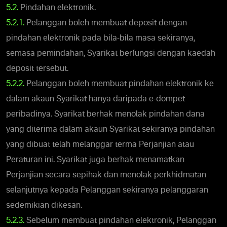
5.2.
Pindahan elektronik.
5.2.1.
Pelanggan boleh membuat deposit dengan
pindahan elektronik pada bila-bila masa sekiranya,
semasa pemindahan, Syarikat berfungsi dengan kaedah
deposit tersebut.
5.2.2.
Pelanggan boleh membuat pindahan elektronik ke
dalam akaun Syarikat hanya daripada e-dompet
peribadinya. Syarikat berhak menolak pindahan dana
yang diterima dalam akaun Syarikat sekiranya pindahan
yang dibuat telah melanggar terma Perjanjian atau
Peraturan ini. Syarikat juga berhak menamatkan
Perjanjian secara sepihak dan menolak perkhidmatan
selanjutnya kepada Pelanggan sekiranya pelanggaran
sedemikian dikesan.
5.2.3.
Sebelum membuat pindahan elektronik, Pelanggan