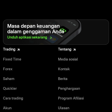
Masa depan keuangan
dalam genggaman Anda
Unduh aplikasi
sekarang
Trading
Tentang
Fixed Time
Media sosial
Forex
Kontak
Saham
Berita
Quickler
Penghargaan
Cara trading
Program Afiliasi
Akun
Ulasan