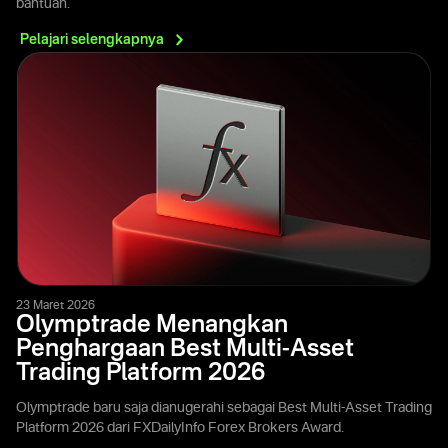
bantuan.
Pelajari
selengkapnya
23 Maret 2026
Olymptrade Menangkan
Penghargaan Best Multi-Asset
Trading Platform 2026
Olymptrade baru saja dianugerahi sebagai Best Multi-Asset Trading
Platform 2026 dari FXDailyInfo Forex Brokers Award.