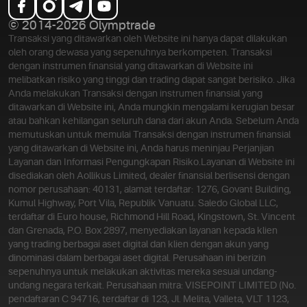
© 2014-2026 Olymptrade
Transaksi yang ditawarkan oleh Website ini hanya dapat dilakukan
oleh orang dewasa yang sepenuhnya berkompeten. Transaksi
dengan instrumen finansial yang ditawarkan di Website ini
melibatkan risiko yang tinggi dan trading dapat sangat berisiko. Jika
Anda melakukan Transaksi dengan instrumen finansial yang
ditawarkan di Website ini, Anda mungkin mengalami kerugian besar
atau bahkan kehilangan seluruh dana dari akun Anda. Sebelum Anda
memutuskan untuk memulai Transaksi dengan instrumen finansial
yang ditawarkan di Website ini, Anda harus meninjau Perjanjian
Layanan dan Informasi Pengungkapan Risiko.
Layanan di Website ini
disediakan oleh Aollikus Limited, dealer finansial berlisensi dengan
nomor perusahaan: 40131, alamat terdaftar: 1276, Govant Building,
Kumul Highway, Port Vila, Republik Vanuatu. Saledo Global LLC,
terdaftar di Euro house, Richmond Hill Road, Kingstown, St. Vincent
dan Grenada, P.O. Box 2897, menyediakan layanan kepada klien
yang trading berbagai aset digital dan klien dengan akun yang
dinominasi dalam berbagai aset digital. Perusahaan ini berizin
sepenuhnya untuk melakukan aktivitas mereka sesuai undang-
undang negara terkait. Perusahaan mitra: VISEPOINT LIMITED (No.
pendaftaran C 94716, terdaftar di 123, Jl. Melita, Valleta, VLT 1123,