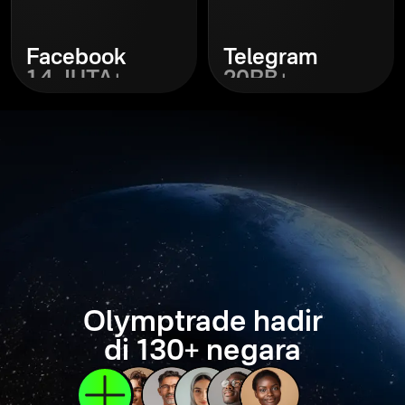
Facebook
Telegram
1,4 JUTA+
20RB+
Cari
Cari
Olymptrade hadir
di 130+ negara