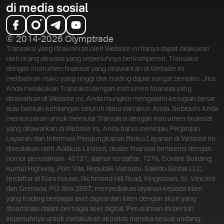
di media sosial
© 2014-2026 Olymptrade
Transaksi yang ditawarkan oleh Website ini hanya dapat dilakukan
oleh orang dewasa yang sepenuhnya berkompeten. Transaksi
dengan instrumen finansial yang ditawarkan di Website ini
melibatkan risiko yang tinggi dan trading dapat sangat berisiko. Jika
Anda melakukan Transaksi dengan instrumen finansial yang
ditawarkan di Website ini, Anda mungkin mengalami kerugian besar
atau bahkan kehilangan seluruh dana dari akun Anda. Sebelum Anda
memutuskan untuk memulai Transaksi dengan instrumen finansial
yang ditawarkan di Website ini, Anda harus meninjau Perjanjian
Layanan dan Informasi Pengungkapan Risiko.
Layanan di Website ini
disediakan oleh Aollikus Limited, dealer finansial berlisensi dengan
nomor perusahaan: 40131, alamat terdaftar: 1276, Govant Building,
Kumul Highway, Port Vila, Republik Vanuatu. Saledo Global LLC,
terdaftar di Euro house, Richmond Hill Road, Kingstown, St. Vincent
dan Grenada, P.O. Box 2897, menyediakan layanan kepada klien
yang trading berbagai aset digital dan klien dengan akun yang
dinominasi dalam berbagai aset digital. Perusahaan ini berizin
sepenuhnya untuk melakukan aktivitas mereka sesuai undang-