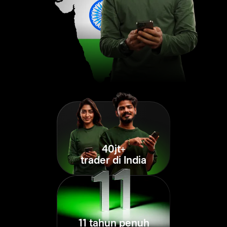
40jt+
trader di India
11 tahun penuh