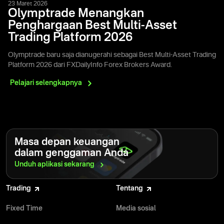
23 Maret 2026
Olymptrade Menangkan
Penghargaan Best Multi-Asset
Trading Platform 2026
Olymptrade baru saja dianugerahi sebagai Best Multi-Asset Trading
Platform 2026 dari FXDailyInfo Forex Brokers Award.
Pelajari
selengkapnya
Masa depan keuangan
dalam genggaman Anda
Unduh aplikasi
sekarang
Trading
Tentang
Fixed Time
Media sosial