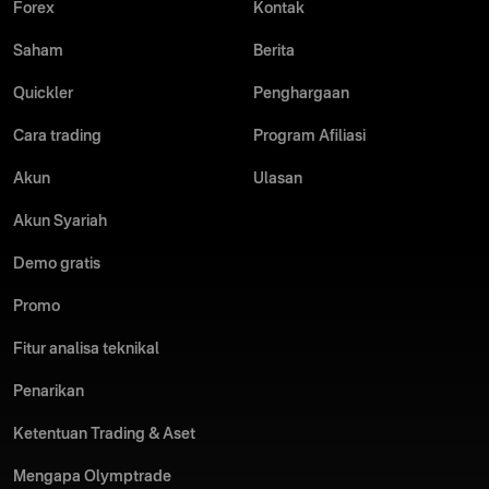
Forex
Kontak
Saham
Berita
Quickler
Penghargaan
Cara trading
Program Afiliasi
Akun
Ulasan
Akun Syariah
Demo gratis
Promo
Fitur analisa teknikal
Penarikan
Ketentuan Trading & Aset
Mengapa Olymptrade