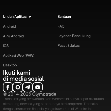
Unduh Aplikasi
Bantuan
FAQ
Android
Layanan Pendukung
APK Android
Pusat Edukasi
iOS
Aplikasi Web (PAW)
Desktop
Ikuti kami
di media sosial
© 2014-2026 Olymptrade
Transaksi yang ditawarkan oleh Website ini hanya dapat dilakukan
oleh orang dewasa yang sepenuhnya berkompeten. Transaksi
dengan instrumen finansial yang ditawarkan di Website ini