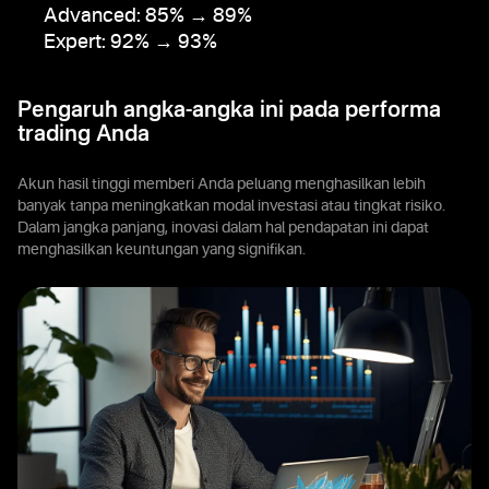
Advanced:
85%
→ 89%
Expert:
92%
→ 93%
Pengaruh angka-angka ini pada performa
trading Anda
Akun hasil tinggi memberi Anda peluang menghasilkan lebih
banyak tanpa meningkatkan modal investasi atau tingkat risiko.
Dalam jangka panjang, inovasi dalam hal pendapatan ini dapat
menghasilkan keuntungan yang signifikan.