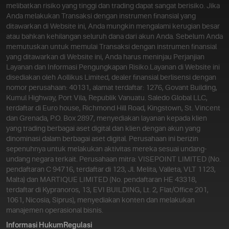
melibatkan risiko yang tinggi dan trading dapat sangat berisiko. Jika
Anda melakukan Transaksi dengan instrumen finansial yang
ditawarkan di Website ini, Anda mungkin mengalami kerugian besar
atau bahkan kehilangan seluruh dana dari akun Anda. Sebelum Anda
memutuskan untuk memulai Transaksi dengan instrumen finansial
yang ditawarkan di Website ini, Anda harus meninjau Perjanjian
Layanan dan Informasi Pengungkapan Risiko.
Layanan di Website ini
disediakan oleh Aollikus Limited, dealer finansial berlisensi dengan
nomor perusahaan: 40131, alamat terdaftar: 1276, Govant Building,
Kumul Highway, Port Vila, Republik Vanuatu. Saledo Global LLC,
terdaftar di Euro house, Richmond Hill Road, Kingstown, St. Vincent
dan Grenada, P.O. Box 2897, menyediakan layanan kepada klien
yang trading berbagai aset digital dan klien dengan akun yang
dinominasi dalam berbagai aset digital. Perusahaan ini berizin
sepenuhnya untuk melakukan aktivitas mereka sesuai undang-
undang negara terkait. Perusahaan mitra: VISEPOINT LIMITED (No.
pendaftaran C 94716, terdaftar di 123, Jl. Melita, Valleta, VLT 1123,
Malta) dan MARTIQUE LIMITED (No. pendaftaran HE 43318,
terdaftar di Kypranoros, 13, EVI BUILDING, Lt. 2, Flat/Office 201,
1061, Nicosia, Siprus), menyediakan konten dan melakukan
manajemen operasional bisnis.
Informasi Hukum
Regulasi