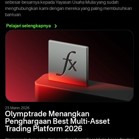
sebesar-besarnya kepada Yayasan Usaha Mulia yang sudah
menghubungkan kami dengan mereka yang paling membutuhkan
bantuan.
Pelajari
selengkapnya
23 Maret 2026
Olymptrade Menangkan
Penghargaan Best Multi-Asset
Trading Platform 2026