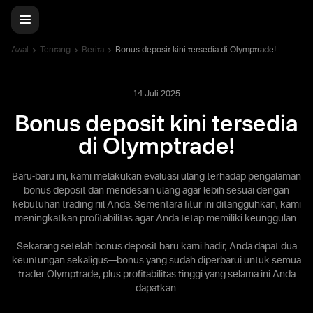
Awal
Tentang
Berita
Bonus deposit kini tersedia di Olymptrade!
14 Juli 2025
Bonus deposit kini tersedia
di Olymptrade!
Baru-baru ini, kami melakukan evaluasi ulang terhadap pengalaman
bonus deposit dan mendesain ulang agar lebih sesuai dengan
kebutuhan trading riil Anda. Sementara fitur ini ditangguhkan, kami
meningkatkan profitabilitas agar Anda tetap memiliki keunggulan.
Sekarang setelah bonus deposit baru kami hadir, Anda dapat dua
keuntungan sekaligus—bonus yang sudah diperbarui untuk semua
trader Olymptrade, plus profitabilitas tinggi yang selama ini Anda
dapatkan.