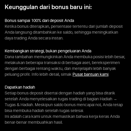
Keunggulan dari bonus baru ini:
Bonus sampai 100% dari deposit Anda
Ketika bonus diterapkan, persentase tertentu dari jumlah deposit
Anda langsung ditambahkan ke saldo, sehingga meningkatkan
daya trading Anda secara instan.
Kembangkan strategi, bukan pengeluaran Anda
Dana tambahan memungkinkan Anda membuka posisi lebih besar,
melakukan beberapa transaksi di berbagai aset, bereksperimen
dengan berbagai rentang waktu, dan menjelajahi lebih banyak
peluang profit. Info lebih detail, simak
Pusat bantuan kami
.
Dapatkan hadiah
Setiap bonus deposit disertai dengan hadiah yang bisa ditarik
setelah Anda menyelesaikan tugas trading di bagian Hadiah →
Tugas & Hadiah. Meskipun saldo bonus mencapai nol, Anda tetap
bisa membuka hadiah setelah tugas selesai.
Ini adalah cara kami untuk memastikan bahwa kerja keras Anda
benar-benar membuahkan hasil.