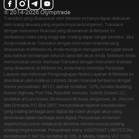
© 2014-2026 Olymptrade
Transaksi yang ditawarkan oleh Website ini hanya dapat dilakukan
oleh orang dewasa yang sepenuhnya berkompeten. Transaksi
dengan instrumen finansial yang ditawarkan di Website ini
melibatkan risiko yang tinggi dan trading dapat sangat berisiko. Jika
Anda melakukan Transaksi dengan instrumen finansial yang
ditawarkan di Website ini, Anda mungkin mengalami kerugian besar
atau bahkan kehilangan seluruh dana dari akun Anda. Sebelum Anda
memutuskan untuk memulai Transaksi dengan instrumen finansial
yang ditawarkan di Website ini, Anda harus meninjau Perjanjian
Layanan dan Informasi Pengungkapan Risiko.
Layanan di Website ini
disediakan oleh Aollikus Limited, dealer finansial berlisensi dengan
nomor perusahaan: 40131, alamat terdaftar: 1276, Govant Building,
Kumul Highway, Port Vila, Republik Vanuatu. Saledo Global LLC,
terdaftar di Euro house, Richmond Hill Road, Kingstown, St. Vincent
dan Grenada, P.O. Box 2897, menyediakan layanan kepada klien
yang trading berbagai aset digital dan klien dengan akun yang
dinominasi dalam berbagai aset digital. Perusahaan ini berizin
sepenuhnya untuk melakukan aktivitas mereka sesuai undang-
undang negara terkait. Perusahaan mitra: VISEPOINT LIMITED (No.
pendaftaran C 94716, terdaftar di 123, Jl. Melita, Valleta, VLT 1123,