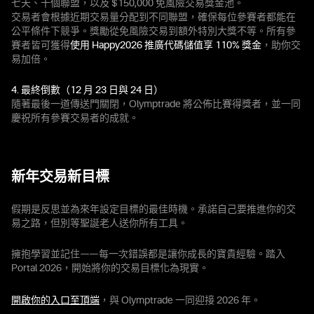
七天、十個聯盟，以及 $150,000 免風險交易獎金池。
交易者會根據近期交易量分配到不同聯盟，確保每位參賽者都能在
公平條件下競爭。獎勵從免風險交易到額外特別大獎不等。所有參
賽者皆可獲得
使用 Happy2026 推廣代碼儲值享 110% 獎金
，助你交
易加倍。
4. 最終倒數（12 月 23 日與 24 日）
隨著最後一道傳送門關閉，Olymptrade 將公佈比賽得獎者，並一同
慶祝所有參賽交易者的成就。
新年交易新目標
假期是反思並為來年設定目標的最佳時機。承諾自己要推進你的交
易之路，但別等聖誕老人送你所有工具。
擁抱學習並記住——每一次錯誤都是讓你成長的寶貴經驗。踏入
Portal 2026，開始將你的交易目標化為現實。
開啟你的入口至頂端
，與 Olymptrade 一同迎接 2026 年。