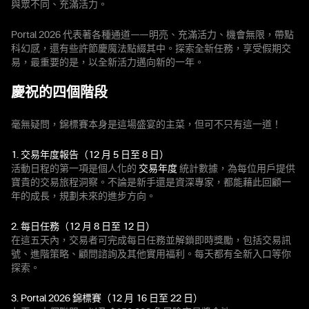
與眾不同、充滿活力。
Portal 2026 代表著各種通道——明亮、充滿活力、機會無限，帶點
科幻感，還有些許節慶魔法點綴其中。探索全新任務，享受假期交
易，最重要的是，以全新活力邁向新的一年。
慶祝的四個階段
毫無疑問，錦標賽本身是這場盛宴的主菜，但可不只有這一道！
1. 交易年度報告（12 月 5 日至 8 日）
活動日程的第一項是個人化的
交易年度
統計數據，為每位用戶提供
寶貴的交易旅程洞察。不論是新手還是資深專家，都能藉此回顧一
年的成長，規劃未來的進步方向。
2. 每日任務（12 月 8 日至 12 日）
在這五天內，交易者可完成每日任務並解鎖即時獎勵，包括交易訊
號、進階策略、顧問諮詢及其他實用福利。每天都有全新入口等你
探索。
3. Portal 2026 錦標賽（12 月 16 日至 22 日）