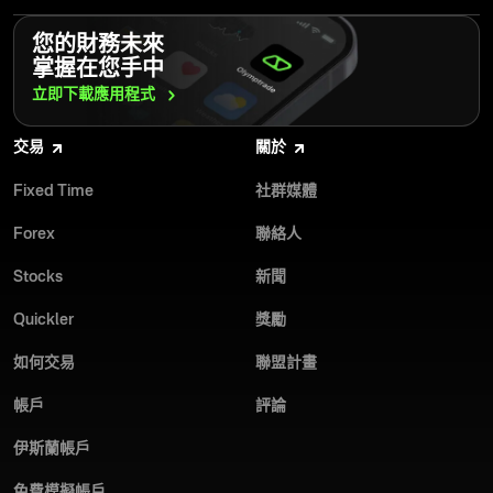
網路研討會、培訓教材，以及免費模擬帳戶，讓你可以練習。
我們的平台專為讓您享受交易樂趣並掌控財務未來而設計。交易者
抽獎、錦標賽及線上交易競賽，獎金池高達 $500,000。
您的財務未來
可使用多元的交易工具、免費培訓資源，以及全天候 24/7 客服支
兩種線上交易模式，完美適合各種交易風格——Fixed Time
掌握在您手中
援。正因如此，Olymptrade 每天約有 100 萬筆交易完成。平台支援
Trades 和 Forex。
130 種付款方式及 17 種存提幣幣別，讓您輕鬆開始交易之旅。
立即下載應用程式
全球數百萬交易者的選擇，值得您信賴。選擇頂尖線上交易經紀商
交易
關於
之一，輕鬆開啟您的交易之路！
Fixed Time
社群媒體
Forex
聯絡人
Stocks
新聞
Quickler
獎勵
如何交易
聯盟計畫
帳戶
評論
伊斯蘭帳戶
免費模擬帳戶