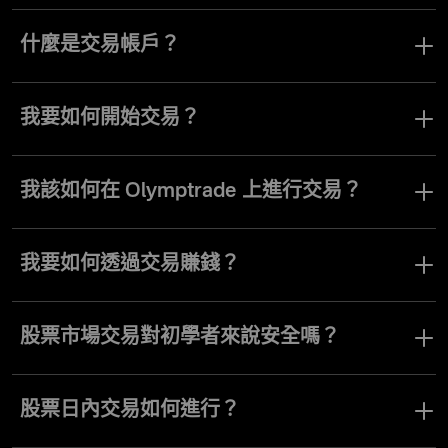
要開立交易帳戶，您只需在 Olymptrade 註冊並完成個人資料驗證。
什麼是交易帳戶？
交易帳戶是指可用於 Olymptrade 進行實際交易的帳戶（即非模擬帳
戶）。你可以將資金存入此帳戶，所有獲得的利潤也會累積在這個
我要如何開始交易？
帳戶中，之後你可以透過你選擇的付款方式將資金提領出來。
在 Olymptrade 完成註冊並驗證您的個人資料後，您需要將資金儲值
到真實帳戶。儲值完成後，您即可開始開立交易。
我該如何在 Olymptrade 上進行交易？
在 Fixed Time 模式下，您可以根據您認為資產價格將會走向的方
向，開啟具有特定時長的交易。Forex 模式則讓您可以選擇方向開
我要如何透過交易賺錢？
啟交易，並在達到您想要的獲利水準時自行平倉。技術工具及其他
平台功能可協助您做出更有根據的預測。
如果資產價格在 Fixed Time 模式下朝你開倉時預測的方向移動，你
將獲得初始投資金額的一定百分比作為利潤。
股票市場交易對初學者來說安全嗎？
在股票市場進行交易具有風險，任何投資活動亦然。因此，
Olymptrade 建議所有新手善用平台上提供的分析工具與知識庫，學
股票日內交易如何進行？
習所有必要資訊，以降低風險並提升交易成功率。