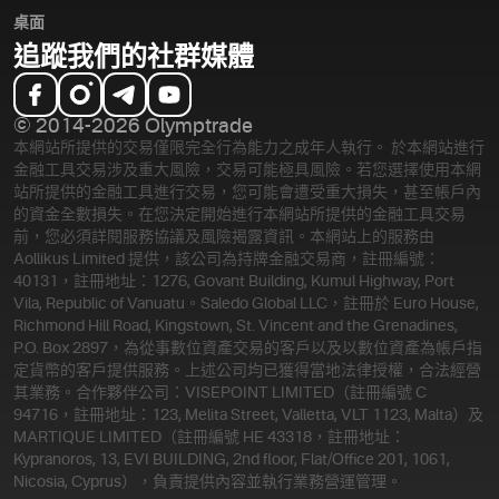
桌面
追蹤我們的社群媒體
© 2014-2026 Olymptrade
本網站所提供的交易僅限完全行為能力之成年人執行。 於本網站進行
金融工具交易涉及重大風險，交易可能極具風險。若您選擇使用本網
站所提供的金融工具進行交易，您可能會遭受重大損失，甚至帳戶內
的資金全數損失。在您決定開始進行本網站所提供的金融工具交易
前，您必須詳閱服務協議及風險揭露資訊。
本網站上的服務由
Aollikus Limited 提供，該公司為持牌金融交易商，註冊編號：
40131，註冊地址：1276, Govant Building, Kumul Highway, Port
Vila, Republic of Vanuatu。Saledo Global LLC，註冊於 Euro House,
Richmond Hill Road, Kingstown, St. Vincent and the Grenadines,
P.O. Box 2897，為從事數位資產交易的客戶以及以數位資產為帳戶指
定貨幣的客戶提供服務。上述公司均已獲得當地法律授權，合法經營
其業務。合作夥伴公司：VISEPOINT LIMITED（註冊編號 C
94716，註冊地址：123, Melita Street, Valletta, VLT 1123, Malta）及
MARTIQUE LIMITED（註冊編號 HE 43318，註冊地址：
Kypranoros, 13, EVI BUILDING, 2nd floor, Flat/Office 201, 1061,
Nicosia, Cyprus），負責提供內容並執行業務營運管理。