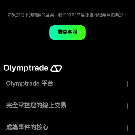
若要在一天之內買賣股票，應運用分析基本面及交易工具，以找出
最佳進出場時機。
如果您找不到問題的答案，我們的 24/7 客服團隊很樂意協助您。
聯絡客服
Olymptrade 平台
在現代化的交易經紀商和領先時代的獨特平台上，實現您的線上交
易潛能。我們打造這個平台，是為了滿足當代對財務自主的需求，
完全掌控您的線上交易
以及全球交易社群的高標準要求。Olymptrade 讓交易者可在電腦和
手機上進行經紀交易操作。安裝我們的交易應用程式，隨時隨地有
沉浸於安全的交易環境，體驗高水準的經紀商交易功能。
網路就能開始交易。
來自全球超過 180 種最受歡迎的資產。
成為事件的核心
兩種交易模式，並可使用槓桿將獲利提升至 500 倍。