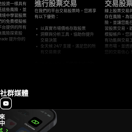
進行股票交易
交易股
他投資一樣具有
低這些風險，並
在我們的平台交易股票時，您將享
線上股票交易
環境中學習股票
有以下優勢：
存在風險。為
們的免費模擬帳
險，並讓您能
平台提供的所有
以真實市場價格存取股票
習股票交易，
無風險探索股
洞察與分析工具，協助你提升
模擬帳戶。您
rade 提升你的
交易決策
有功能與交易
全天候 24/7 支援，滿足您的所
票市場，並透過 O
有交易需求
您的交易信心
在 Olymptrade，我們致力於協助
您提升交易技巧，並確保為您提供
卓越的股票交易體驗與最佳交易條
件！
社群媒體
來
中
式