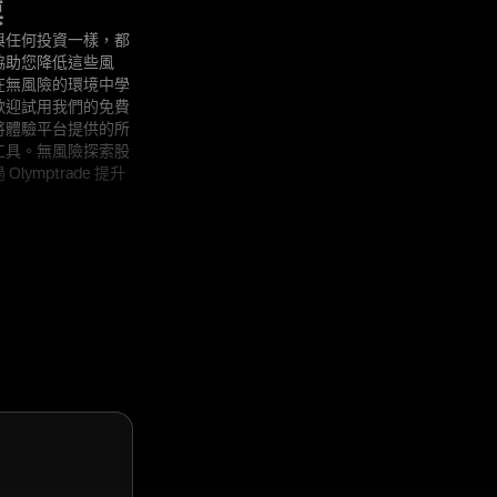
票
與任何投資一樣，都
協助您降低這些風
在無風險的環境中學
歡迎試用我們的免費
將體驗平台提供的所
工具。無風險探索股
lymptrade 提升
！