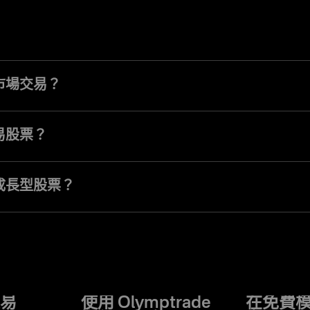
市場交易？
上交易類似，股票市場交易是透過開倉和平倉，從股票價格波動中獲利。
易股票？
您只需在平台上的三種交易模式中任意一種開啟和關閉交易即可。
成長型股票？
需要辨識哪些公司具有最具潛力的需求前景。這是基本面分析中的關鍵步
易
使用 Olymptrade
在免費