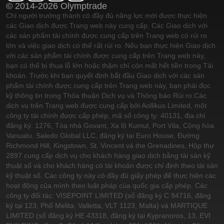
© 2014-2026 Olymptrade
Chỉ người trưởng thành có đầy đủ năng lực mới được thực hiện
các Giao dịch được Trang web này cung cấp. Các Giao dịch với
các sản phẩm tài chính được cung cấp trên Trang web có rủi ro
lớn và việc giao dịch có thể rất rủi ro. Nếu bạn thực hiện Giao dịch
với các sản phẩm tài chính được cung cấp trên Trang web này,
bạn có thể bị thua lỗ lớn hoặc thậm chí còn mất hết tiền trong Tài
khoản. Trước khi bạn quyết định bắt đầu Giao dịch với các sản
phẩm tài chính được cung cấp trên Trang web này, bạn phải đọc
kỹ thông tin trong Thỏa thuận Dịch vụ và Thông báo Rủi ro.
Các
dịch vụ trên Trang web được cung cấp bởi Aollikus Limited, một
công ty tài chính được cấp phép, mã số công ty: 40131, địa chỉ
đăng ký: 1276, Tòa nhà Govant, Xa lộ Kumul, Port Vila, Cộng hòa
Vanuatu. Saledo Global LLC, đăng ký tại Euro House, Đường
Richmond Hill, Kingstown, St. Vincent và the Grenadines, Hộp thư
2897 cung cấp dịch vụ cho khách hàng giao dịch bằng tài sản kỹ
thuật số và cho khách hàng có tài khoản được chỉ định theo tài sản
kỹ thuật số. Các công ty này có đầy đủ giấy phép để thực hiện các
hoạt động của mình theo luật pháp của quốc gia cấp phép. Các
công ty đối tác: VISEPOINT LIMITED (số đăng ký C 94716, đăng
ký tại 123, Phố Melita, Valletta, VLT 1123, Malta) và MARTIQUE
LIMITED (số đăng ký HE 43318, đăng ký tại Kypranoros, 13, EVI