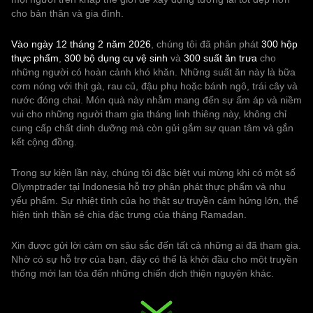
cho bản thân và gia đình.
Vào ngày 12 tháng 2 năm 2026
, chúng tôi đã phân phát
300 hộp
thực phẩm
,
300 bộ dụng cụ vệ sinh
và
300 suất ăn trưa
cho
những người có hoàn cảnh khó khăn. Những suất ăn này là bữa
cơm nóng với thịt gà, rau củ, đậu phụ hoặc bánh ngô, trái cây và
nước đóng chai. Món quà này nhằm mang đến sự ấm áp và niềm
vui cho những người tham gia tháng linh thiêng này, không chỉ
cung cấp chất dinh dưỡng mà còn gửi gắm sự quan tâm và gắn
kết cộng đồng.
Trong sự kiện lần này, chúng tôi đặc biệt vui mừng khi có một số
Olymptrader tại Indonesia hỗ trợ phân phát thực phẩm và nhu
yếu phẩm. Sự nhiệt tình của họ thật sự truyền cảm hứng lớn, thể
hiện tinh thần sẻ chia đặc trưng của tháng Ramadan.
Xin được gửi lời cảm ơn sâu sắc đến tất cả những ai đã tham gia.
Nhờ có sự hỗ trợ của bạn, đây có thể là khởi đầu cho một truyền
thống mới lan tỏa đến những chiến dịch thiện nguyện khác.