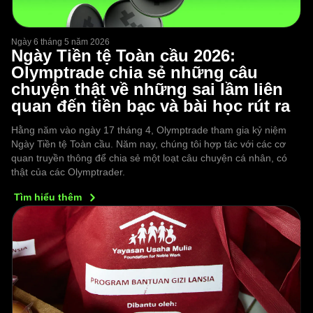
Ngày 6 tháng 5 năm 2026
Ngày Tiền tệ Toàn cầu 2026:
Olymptrade chia sẻ những câu
chuyện thật về những sai lầm liên
quan đến tiền bạc và bài học rút ra
Hằng năm vào ngày 17 tháng 4, Olymptrade tham gia kỷ niệm
Ngày Tiền tệ Toàn cầu. Năm nay, chúng tôi hợp tác với các cơ
quan truyền thông để chia sẻ một loạt câu chuyện cá nhân, có
thật của các Olymptrader.
Tìm hiểu
thêm