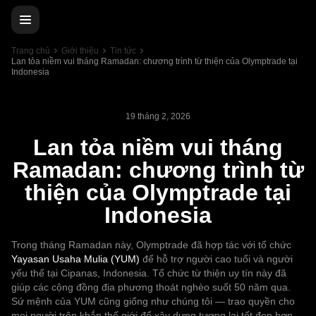
Trang chủ
Giới thiệu
Tin tức
Lan tỏa niềm vui tháng Ramadan: chương trình từ thiện của Olymptrade tại
Indonesia
19 tháng 2, 2026
Lan tỏa niềm vui tháng
Ramadan: chương trình từ
thiện của Olymptrade tại
Indonesia
Trong tháng Ramadan này, Olymptrade đã hợp tác với tổ chức
Yayasan Usaha Mulia (YUM)
để hỗ trợ người cao tuổi và người
yếu thế tại Cipanas, Indonesia. Tổ chức từ thiện uy tín này đã
giúp các cộng đồng địa phương thoát nghèo suốt 50 năm qua.
Sứ mệnh của YUM cũng giống như chúng tôi — trao quyền cho
mọi người trên khắp thế giới để xây dựng tương lai tốt đẹp hơn