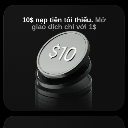
10$ nạp tiền tối thiểu.
Mở
giao dịch chỉ với 1$