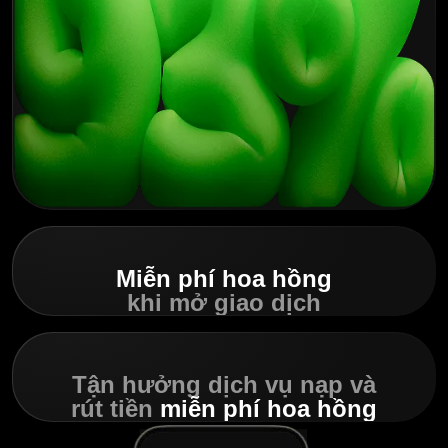
Miễn phí
hoa hồng
khi mở giao dịch
Tận hưởng dịch vụ nạp và
rút tiền
miễn phí hoa hồng