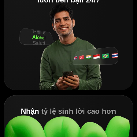
Nhận
tỷ lệ sinh lời cao hơn