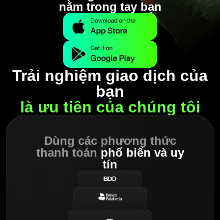
nằm trong tay bạn
Trải nghiệm giao dịch của
bạn
là ưu tiên của chúng tôi
Dùng các phương thức
thanh toán
phổ biến và uy
tín