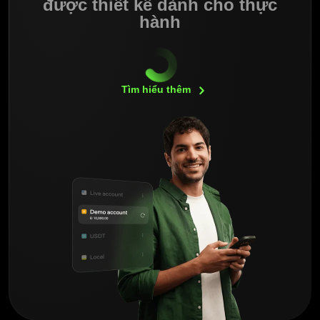
được thiết kế dành cho thực
hành
Tìm hiểu
thêm