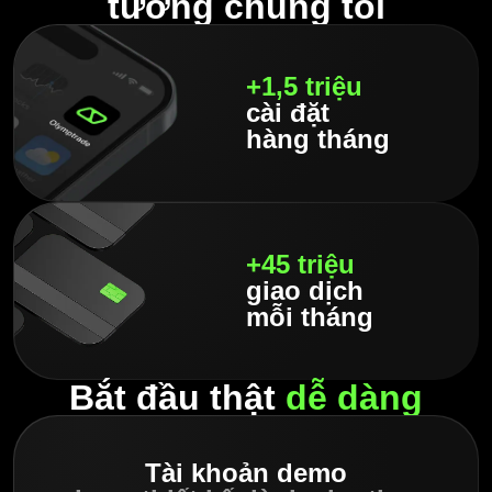
tưởng chúng tôi
+1,5 triệu
cài đặt
hàng tháng
+45 triệu
giao dịch
mỗi tháng
Bắt đầu thật
dễ dàng
Tài khoản demo