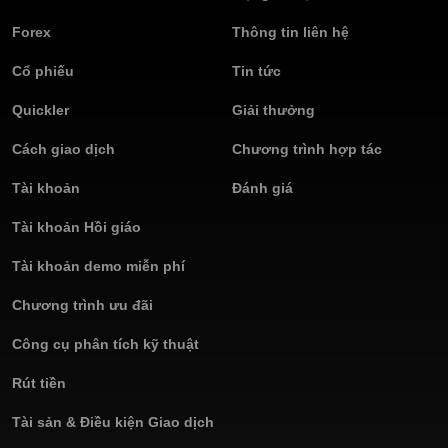
Olymptrade mong muốn giúp bạn giao dịch Forex trực tuyến
được hiệu quả và thú vị. Hãy cùng nhau giao dịch nào!
Forex
Thông tin liên hệ
Cổ phiếu
Tin tức
Quickler
Giải thưởng
Cách giao dịch
Chương trình hợp tác
Tài khoản
Đánh giá
Tài khoản Hồi giáo
Tài khoản demo miễn phí
Chương trình ưu đãi
Công cụ phân tích kỹ thuật
Rút tiền
Tài sản & Điều kiện Giao dịch