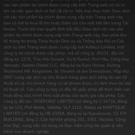
các sản phẩm tài chính được cung cấp trên Trang web có rủi ro
lớn và việc giao dịch có thể rất rủi ro. Nếu bạn thực hiện Giao dịch
với các sản phẩm tài chính được cung cấp trên Trang web này,
bạn có thể bị thua lỗ lớn hoặc thậm chí còn mất hết tiền trong Tài
khoản. Trước khi bạn quyết định bắt đầu Giao dịch với các sản
phẩm tài chính được cung cấp trên Trang web này, bạn phải đọc
kỹ thông tin trong Thỏa thuận Dịch vụ và Thông báo Rủi ro.
Các
dịch vụ trên Trang web được cung cấp bởi Aollikus Limited, một
công ty tài chính được cấp phép, mã số công ty: 40131, địa chỉ
đăng ký: 1276, Tòa nhà Govant, Xa lộ Kumul, Port Vila, Cộng hòa
Vanuatu. Saledo Global LLC, đăng ký tại Euro House, Đường
Richmond Hill, Kingstown, St. Vincent và the Grenadines, Hộp thư
2897 cung cấp dịch vụ cho khách hàng giao dịch bằng tài sản kỹ
thuật số và cho khách hàng có tài khoản được chỉ định theo tài sản
kỹ thuật số. Các công ty này có đầy đủ giấy phép để thực hiện các
hoạt động của mình theo luật pháp của quốc gia cấp phép. Các
công ty đối tác: VISEPOINT LIMITED (số đăng ký C 94716, đăng
ký tại 123, Phố Melita, Valletta, VLT 1123, Malta) và MARTIQUE
LIMITED (số đăng ký HE 43318, đăng ký tại Kypranoros, 13, EVI
BUILDING, tầng 2, Căn hộ/Văn phòng 201, 1061, Nicosia, Cộng
hòa Síp), cung cấp nội dung và thực hiện công tác quản lý vận
hành của doanh nghiệp.