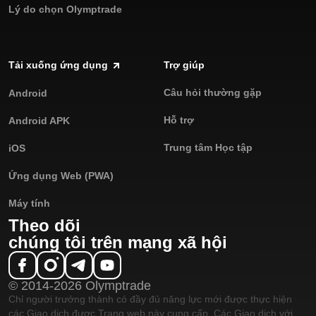
Lý do chọn Olymptrade
Tải xuống ứng dụng
Trợ giúp
Câu hỏi thường gặp
Android
Hỗ trợ
Android APK
Trung tâm Học tập
iOS
Ứng dụng Web (PWA)
Máy tính
Theo dõi
chúng tôi trên mạng xã hội
© 2014-2026 Olymptrade
Chỉ người trưởng thành có đầy đủ năng lực mới được thực hiện
các Giao dịch được Trang web này cung cấp. Các Giao dịch với