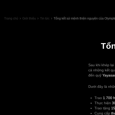
Trang chủ
Giới thiệu
Tin tức
Tổng kết sứ mệnh thiện nguyện của Olymptr
Tổn
Sau khi khép lại
cả những kết qu
đến quỹ
Yayasa
Dưới đây là nhữ
Trao
1.700 
Thực hiện
30
Trao tặng
15
Cung cấp
th