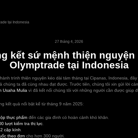
ade tại Indonesia
27 tháng 4, 2026
g kết sứ mệnh thiện nguyện
Olymptrade tại Indonesia
 hành trình thiện nguyện kéo dài tám tháng tại Cipanas, Indonesia, đây là
ả chúng ta đã cùng nhau đạt được. Trước tiên, chúng tôi xin gửi lời c
n Usaha Mulia
vì đã kết nối chúng tôi với những người cần được giúp đ
ng kết quả nổi bật kể từ tháng 9 năm 2025:
hộp thực phẩm
đến các gia đình có hoàn cảnh khó khăn.
0 lượt kiểm tra thị lực
.
2 cặp kính
.
uốc theo đơn
cho hơn 300 người.