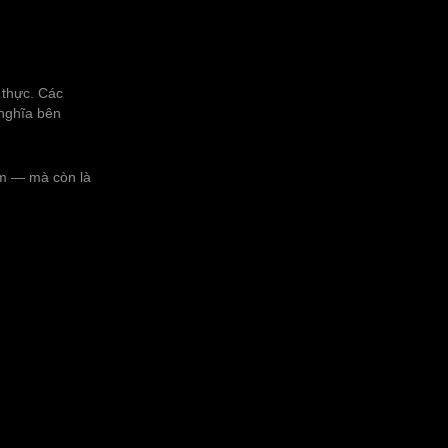
 thực. Các
 nghĩa bên
ẩm — mà còn là