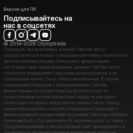
Версия для ПК
Подписывайтесь на
нас в соцсетях
© 2014-2026 Olymptrade
Операции, предлагаемые данным Сайтом, могут
осуществляться только совершеннолетними и полностью
дееспособными лицами. Операции с финансовыми
инструментами, предлагаемыми данным Сайтом, могут
считаться операциями с высоким уровнем риска, а их
совершение может быть очень рискованным. В случае
совершения Операций с предлагаемыми Сайтом
финансовыми инструментами вы можете понести
существенные потери вложенных средств или даже
полностью потерять средства на своем Счете. Перед
принятием решения о начале совершения Операций с
финансовыми инструментами на данном Сайте вы обязаны
ознакомиться с Соглашением об оказании услуг, а также с
Предупреждением о рисках.
Данный Сайт принадлежит и
управляется лицензированным финансовым дилером