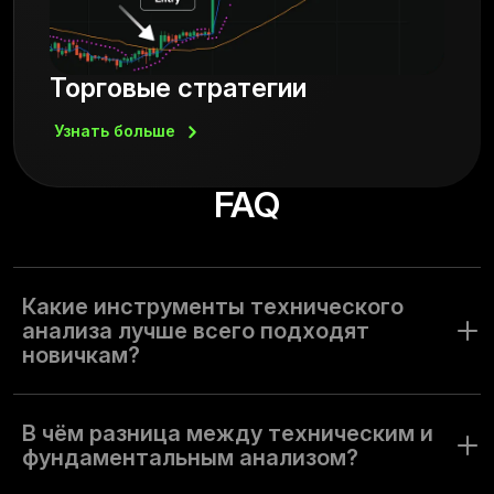
Торговые стратегии
Узнать
больше
FAQ
Какие инструменты технического
анализа лучше всего подходят
новичкам?
Новичкам лучше начать с простых, но эффективных
инструментов платформы. Рекомендуем попробовать:
В чём разница между техническим и
Простая скользящая средняя (SMA). Это трендовый
фундаментальным анализом?
индикатор, который помогает определить
направление рынка. Он сглаживает ценовые данные и