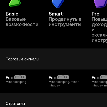
Basic:
Smart:
Pro:
Базовые
Продвинутые
Повыш
возможности
инструменты
доход
и
экскл
инстр
Торговые сигналы
Есть
Есть
Есть
Minor scalping
Minor scalping, minor
Minor scal
intraday
intraday, 
Стратегии