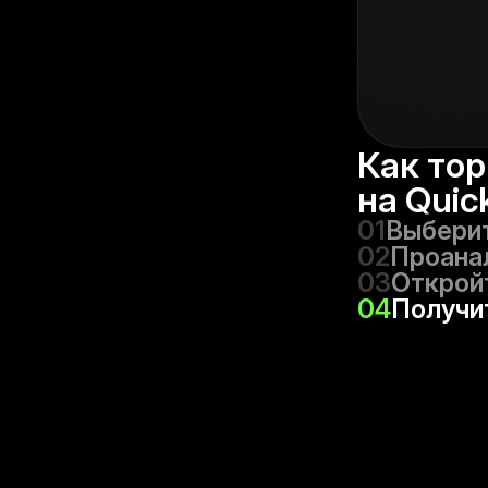
Как тор
на Quic
01
Выберит
02
Проана
03
Открой
04
Получит