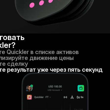
говать
kler?
е Quickler в списке активов
лизируйте движение цены
те сделку
е результат уже через пять секунд