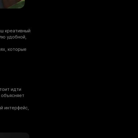
аш креативный
лю удобной,
лях, которые
тоит идти
 объясняет
ый интерфейс,