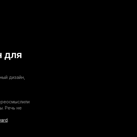
н для
ный дизайн,
переосмыслили
ы. Речь не
ward
.