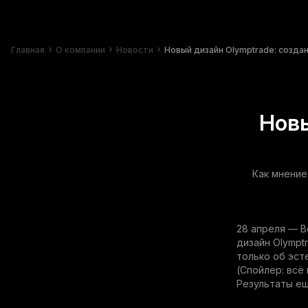
Главная
О компании
Новости
Новый дизайн Olymptrade: созда
Новы
Как мнение
28 апреля — В
дизайн Olympt
только об эст
(Спойлер: всё
Результаты ещ