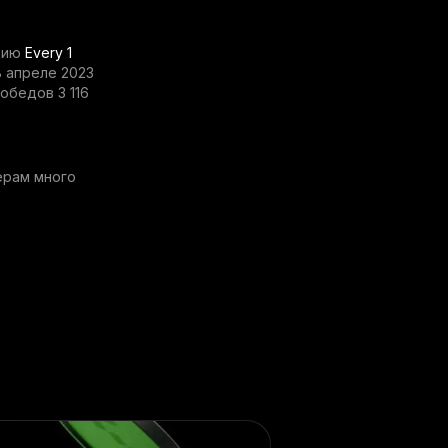
кцию
Every 1
В апреле 2023
обедов 3 116
ерам много