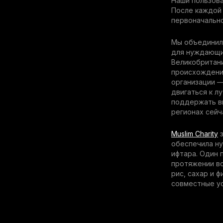
Наши пользова
После каждой 
первоначально
Мы объединил
для нуждающих
Великобритани
происхождения
организации 
двигаться к л
поддержать вн
регионах сейч
Muslim Charity
з
обеспечила н
ифтара. Один 
протяжении вс
рис, сахар и ф
совместные ус