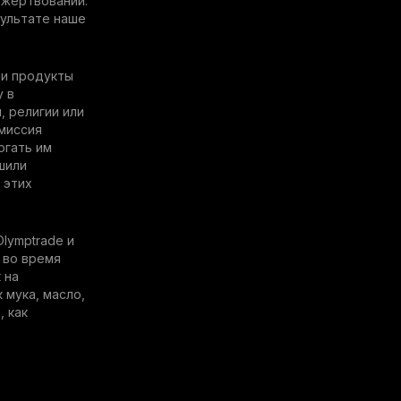
ожертвований.
зультате наше
ли продукты
у в
, религии или
 миссия
огать им
шили
 этих
lymptrade и
 во время
 на
 мука, масло,
, как