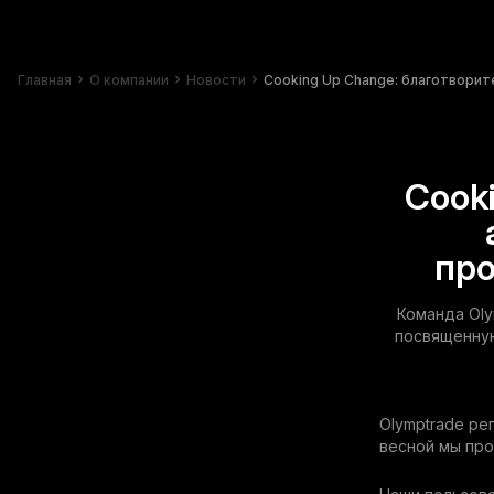
Главная
О компании
Новости
Cooking Up Change: благотворит
Cook
про
Команда Oly
посвященную
Olymptrade ре
весной мы пр