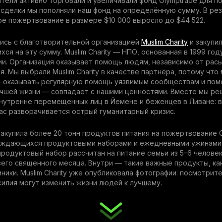
тели активно торговали и увеличивали фонд Olymptrade для п
сделки мы пополняли наш фонд на определённую сумму. В ре
е пожертвование в размере $10 000 выросло до $44 522.
ись с благотворительной организацией
Muslim Charity
и закупи
ся на эту сумму. Muslim Charity — НПО, основанная в 1999 год
и. Организация оказывает помощь людям, независимо от расы
. Мы выбрали Muslim Charity в качестве партнёра, потому что
— оказывать регулярную помощь уязвимым сообществам и пом
учшей жизни — совпадает с нашими ценностями. Вместе мы ре
утренне перемещенных лиц в Йемене и беженцев в Ливане: в
ас разворачивается острый гуманитарный кризис.
акупила более 20 тонн продуктов питания на пожертвование O
уждающихся продуктовыми наборами и ежедневными ужинами
продуктовый набор рассчитан на питание семьи из 5–6 человек
его священного месяца. Внутри — такие важные продукты, как
иники. Muslim Charity уже опубликовала фотографии: посмотрите
илия могут изменить жизни людей к лучшему.