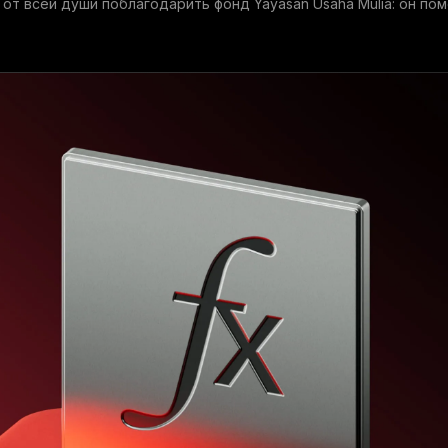
от всей души поблагодарить фонд Yayasan Usaha Mulia: он по