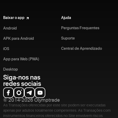
Baixar o app
Ajuda
Perguntas Frequentes
Android
Suporte
APK para Android
Central de Aprendizado
iOS
App para Web (PWA)
Desktop
Siga-nos nas
redes sociais
© 2014-2026 Olymptrade
As Transações oferecidas por este site podem ser executadas
apenas por adultos totalmente competentes. As Transações com
instrumentos financeiros oferecidos no Site envolvem riscos