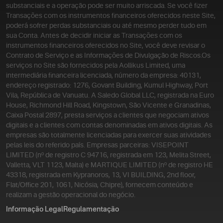
substanciais e a operação pode ser muito arriscada. Se você fizer
Transações com os instrumentos financeiros oferecidos neste Site,
poderá sofrer perdas substanciais ou até mesmo perder tudo em
sua Conta. Antes de decidir iniciar as Transações com os
instrumentos financeiros oferecidos no Site, você deve revisar o
Contrato de Serviço e as Informações de Divulgação de Riscos.
Os
serviços no Site são fornecidos pela Aollikus Limited, uma
intermediária financeira licenciada, número da empresa: 40131,
endereço registrado: 1276, Govant Building, Kumul Highway, Port
Vila, República de Vanuatu. A Saledo Global LLC, registrada na Euro
House, Richmond Hill Road, Kingstown, São Vicente e Granadinas,
Caixa Postal 2897, presta serviços a clientes que negociam ativos
digitais e a clientes com contas denominadas em ativos digitais. As
empresas são totalmente licenciadas para exercer suas atividades
pelas leis do referido país. Empresas parceiras: VISEPOINT
LIMITED (nº de registro C 94716, registrada em 123, Melita Street,
Valletta, VLT 1123, Malta) e MARTIQUE LIMITED (nº de registro HE
43318, registrada em Kypranoros, 13, VI BUILDING, 2nd floor,
Flat/Office 201, 1061, Nicósia, Chipre), fornecem conteúdo e
realizam a gestão operacional do negócio.
Informação Legal
Regulamentação