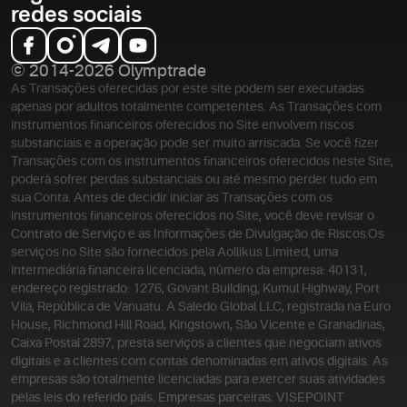
redes sociais
© 2014-2026 Olymptrade
As Transações oferecidas por este site podem ser executadas
apenas por adultos totalmente competentes. As Transações com
instrumentos financeiros oferecidos no Site envolvem riscos
substanciais e a operação pode ser muito arriscada. Se você fizer
Transações com os instrumentos financeiros oferecidos neste Site,
poderá sofrer perdas substanciais ou até mesmo perder tudo em
sua Conta. Antes de decidir iniciar as Transações com os
instrumentos financeiros oferecidos no Site, você deve revisar o
Contrato de Serviço e as Informações de Divulgação de Riscos.
Os
serviços no Site são fornecidos pela Aollikus Limited, uma
intermediária financeira licenciada, número da empresa: 40131,
endereço registrado: 1276, Govant Building, Kumul Highway, Port
Vila, República de Vanuatu. A Saledo Global LLC, registrada na Euro
House, Richmond Hill Road, Kingstown, São Vicente e Granadinas,
Caixa Postal 2897, presta serviços a clientes que negociam ativos
digitais e a clientes com contas denominadas em ativos digitais. As
empresas são totalmente licenciadas para exercer suas atividades
pelas leis do referido país. Empresas parceiras: VISEPOINT