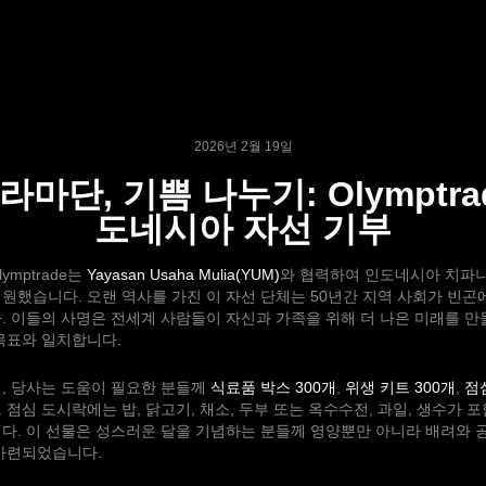
2026년 2월 19일
라마단, 기쁨 나누기: Olymptra
도네시아 자선 기부
ymptrade는
Yayasan Usaha Mulia(YUM)
와 협력하여 인도네시아 치파
원했습니다. 오랜 역사를 가진 이 자선 단체는 50년간 지역 사회가 빈곤
. 이들의 사명은 전세계 사람들이 자신과 가족을 위해 더 나은 미래를 만
목표와 일치합니다.
일
, 당사는 도움이 필요한 분들께
식료품 박스 300개
,
위생 키트 300개
,
점
 점심 도시락에는 밥, 닭고기, 채소, 두부 또는 옥수수전, 과일, 생수가 
다. 이 선물은 성스러운 달을 기념하는 분들께 영양뿐만 아니라 배려와 
 마련되었습니다.