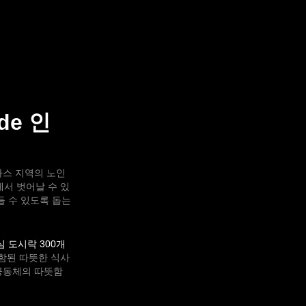
de 인
나스 지역의 노인
에서 벗어날 수 있
들 수 있도록 돕는
심 도시락 300개
포함된 따뜻한 식사
공동체의 따뜻함