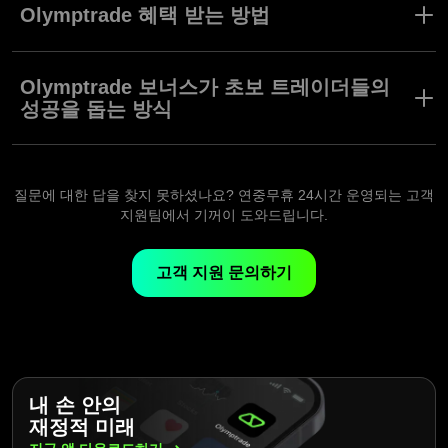
하며 당신의 트레이딩 여정을 개선해줍니다. 입금 기반의 보너스부
Olymptrade 혜택 받는 방법
(XP)를 모아 회원 등급을 업그레이드하는 것도 가능합니다.
터 고급 전략 및 지표 등 로열티 기반의 도구까지, 모든 보상은 당신
의 트레이딩 경험에 가치를 더하기 위해 디자인되었습니다. 이 기회
Olymptrade의 보상 및 혜택은 단순하게 이용할 수 있습니다. 입금
를 탐험하고 당신의 잠재력을 극대화하세요. Olymptrade와 더 빠르
기반의 보너스 또는 로열티 프로그램 도구와 같은 사용 가능한 옵션
Olymptrade 보너스가 초보 트레이더들의
게 목표를 달성하세요.
을 검토하며 시작하세요. 당신의 트레이딩 니즈에 맞는 것을 고른
성공을 돕는 방식
후 직관적인 단계별 안내를 따라 활성화 하세요. 고객님이 이러한
도구들을 레버리지하여 트레이딩 성과를 개선하는데 집중하실 수
트레이딩 여정을 시작하는 것은 어려울 수 있습니다. 그러나
있도록, Olymptrade는 원활한 절차를 보장합니다.
Olymptrade는 성공을 도와주는 도구들을 제공합니다. 무위험 트레
이딩 및 입금 기반 보너스 등의 기능은 초보자도 사용할 수 있으며,
질문에 대한 답을 찾지 못하셨나요? 연중무휴 24시간 운영되는 고객
실제로 경험하며 트레이딩을 탐험할 수 있는 안전한 방법입니다. 이
지원팀에서 기꺼이 도와드립니다.
러한 도구들은 초보 트레이더들이 자신감있게 전략을 실험하고 실
력을 연마하며 성공을 위한 강력한 기반을 다지게 해줍니다.
고객 지원 문의하기
내 손 안의
재정적 미래