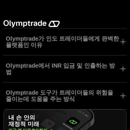
Olymptrade가 인도 트레이더들에게 완벽한
플랫폼인 이유
Olymptrade는 단순한 플랫폼, UPI 등 현지 결제 수단, 연중무휴 24
시간 현지 언어 지원 등을 서비스하여 인도 내 사용자들에게 트레이
Olymptrade에서 INR 입금 및 인출하는 방
딩을 쉽게 만들어줍니다. 10년 이상의 경력과 전세계 1억명 이상의
법
사용자를 자랑하는 Olymptrade는 신뢰성과 투명성으로 그 명성을
쌓아왔습니다. 트레이딩 초보는 물론 숙련된 경험자까지, 모두가 무
Olymptrade에서는 쉽고 빠르게 인도 루피화를 입금 및 인출할 수
료 모의 계좌, Stop Loss, 트레이딩 애널라이저 등 유용한 도구들을
있습니다. Olymptrade는 UPI, Neteller, Skrill 등 인기 현지 결제 수
Olymptrade 도구가 트레이더들의 위험을
활용하여 더욱 자신감있게 트레이딩할 수 있습니다.
단을 지원하며 안전하고 편리한 거래를 보장합니다. 클릭 몇 번 만
줄이는데 도움을 주는 방식
으로 원하는 결제 수단을 선택하고 금액을 입력한 뒤 거래를 완료할
수 있습니다. 플랫폼이 수수료 없는 입금 및 인출을 지원하기 때문
Olymptrade는 트레이더들이 위험은 최소화하되 잠재력은 극대화할
에, 추가 수수료에 대한 걱정 없이 트레이딩 경험에만 온전히 집중
내 손 안의
수 있도록 다양한 도구들을 지원합니다. 무위험 모의 계좌,
할 수 있습니다.
재정적 미래
Stop Loss/Take Profit, 잔액 마이너스 보호 등의 기능은 자신감 있
게 트레이딩을 통제할 수 있게 해줍니다. 또한, Olymptrade의 트레