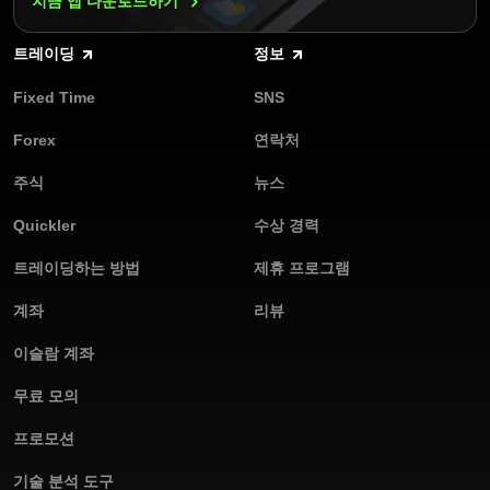
지금 앱
다운로드하기
이딩 애널라이저는 성과에 대한 상세한 통찰력을 제공하여 나의 전
략을 평가하고 정보에 입각한 결정을 내릴 수 있게 도와줍니다. 이
트레이딩
정보
러한 도구들은 트레이더들이 위험을 관리할 수 있는 수준으로 유지
하면서 실력을 발전시킬 수 있게 도움을 줍니다. 이것이 바로
Fixed Time
SNS
Olymptrade가 초보자와 전문가 모두에게 훌륭한 선택지인 이유입
니다.
Forex
연락처
주식
뉴스
Quickler
수상 경력
트레이딩하는 방법
제휴 프로그램
계좌
리뷰
이슬람 계좌
무료 모의
프로모션
기술 분석 도구