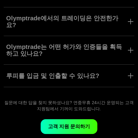
Olymptrade는 바누아투 금융 서비스 위원회의 허가와 규제를 받는
브로커입니다. 전세계에서 다양한 트레이딩 모델을 합법적으로 운
Olymptrade에서의 트레이딩은 안전한가
영할 수 있는 모든 법적 근거를 갖춘 브로커입니다.
요?
Olymptrade는 트레이더의 이익을 보호하며 투명한 트레이딩 조건
을 제공합니다. 또한, Olymptrade는 브로커와 소비자 간의 분쟁을
Olymptrade는 어떤 허가와 인증들을 획득
해결하는 독립적인 국제 자체 금융 기관인 금융 위원회의 감독을 받
하고 있나요?
습니다. 안전 및 투명성 기준을 지속적으로 고수하는 회사들만이 금
융 위원회의 회원이 될 수 있습니다. Olymptrade는 2016년 2월 22
Olymptrade는 모리셔스 금융 서비스 위원회와 바누아투 금융 서비
일 FinaCom에 가입했습니다.
스 위원회의 규제를 받는 신뢰받는 브로커입니다. 모리셔스 금융 서
루피를 입금 및 인출할 수 있나요?
당사 트레이더들은 금융 위원회의 보호를 받고 있으며, 입금액이 최
비스 위원회는 국제 증권 위원회 기구의 일부입니다. 이는
대 €20,000까지 보장됩니다.
Olymptrade가 금융 시장에서 국제 규제 표준을 준수한다는 것을 의
네, 물론입니다. UPI, Neteller, Skrill 등 잘 알려진 수단을 사용하여
미합니다.
쉽게 루피를 입금 및 인출할 수 있습니다.
질문에 대한 답을 찾지 못하셨나요? 연중무휴 24시간 운영되는 고객
지원팀에서 기꺼이 도와드립니다.
고객 지원 문의하기