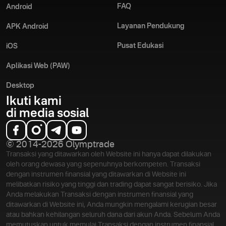
FAQ
Android
Layanan Pendukung
APK Android
Pusat Edukasi
iOS
Aplikasi Web (PAW)
Desktop
Ikuti kami
di media sosial
© 2014-2026 Olymptrade
Transaksi yang ditawarkan oleh Website ini hanya dapat dilakukan
oleh orang dewasa yang sepenuhnya berkompeten. Transaksi
dengan instrumen finansial yang ditawarkan di Website ini
melibatkan risiko yang tinggi dan trading dapat sangat berisiko. Jika
Anda melakukan Transaksi dengan instrumen finansial yang
ditawarkan di Website ini, Anda mungkin mengalami kerugian besar
atau bahkan kehilangan seluruh dana dari akun Anda. Sebelum Anda
memutuskan untuk memulai Transaksi dengan instrumen finansial