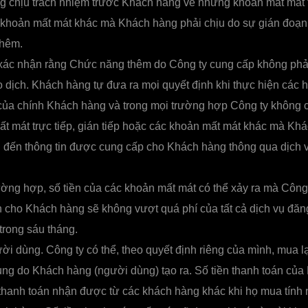
 chịu trách nhiệm trước Khách hàng về những khoản mất mát tr
 khoản mất mát khác mà Khách hàng phải chịu do sự gián đoạn
thêm.
ác nhận rằng Chức năng thêm do Công ty cung cấp không phải
o dịch. Khách hàng tự đưa ra mọi quyết định khi thực hiện các 
 của chính Khách hàng và trong mọi trường hợp Công ty không 
t mát trực tiếp, gián tiếp hoặc các khoản mất mát khác mà Kh
an đến thông tin được cung cấp cho Khách hàng thông qua dịch
ường hợp, số tiền của các khoản mất mát có thể xảy ra mà Công 
 cho Khách hàng sẽ không vượt quá phí của tất cả dịch vụ đă
trong sáu tháng.
i dùng. Công ty có thể, theo quyết định riêng của mình, mua lạ
ng do Khách hàng (người dùng) tạo ra. Số tiền thanh toán của
 thanh toán nhận được từ các khách hàng khác khi họ mua tín