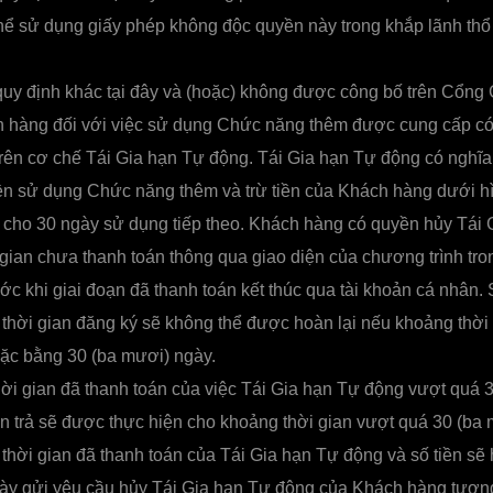
hể sử dụng giấy phép không độc quyền này trong khắp lãnh thổ
uy định khác tại đây và (hoặc) không được công bố trên Cổng 
 hàng đối với việc sử dụng Chức năng thêm được cung cấp có 
rên cơ chế Tái Gia hạn Tự động. Tái Gia hạn Tự động có nghĩa 
ền sử dụng Chức năng thêm và trừ tiền của Khách hàng dưới h
 cho 30 ngày sử dụng tiếp theo. Khách hàng có quyền hủy Tái
gian chưa thanh toán thông qua giao diện của chương trình trong
ước khi giai đoạn đã thanh toán kết thúc qua tài khoản cá nhân. 
thời gian đăng ký sẽ không thể được hoàn lại nếu khoảng thời
oặc bằng 30 (ba mươi) ngày.
i gian đã thanh toán của việc Tái Gia hạn Tự động vượt quá 
àn trả sẽ được thực hiện cho khoảng thời gian vượt quá 30 (ba 
 thời gian đã thanh toán của Tái Gia hạn Tự động và số tiền sẽ
gày gửi yêu cầu hủy Tái Gia hạn Tự động của Khách hàng tương