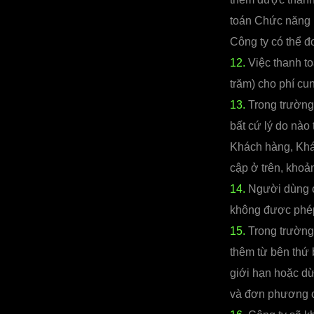
toán Chức năng 
Công ty có thể đ
12.
Việc thanh to
trăm) cho phí c
13.
Trong trường
bất cứ lý do nào
Khách hàng, Khá
cập ở trên, kho
14.
Người dùng c
không được phé
15.
Trong trường
thêm từ bên thứ 
giới hạn hoặc d
và đơn phương c