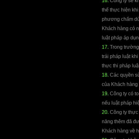
16.
Công ty sẽ kh
thể thực hiện k
phương chấm dứ
Khách hàng có nh
luật pháp áp dụn
17.
Trong trường
trái pháp luật kh
thực thi pháp luậ
18.
Các quyền sử
của Khách hàng 
19.
Công ty có to
nếu luật pháp hi
20.
Công ty thực 
năng thêm đã đư
Khách hàng về ho