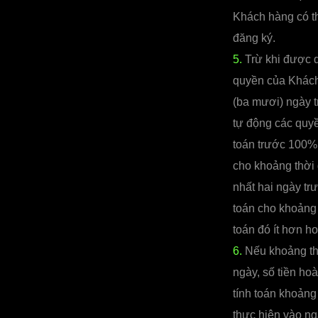
Khách hàng có t
đăng ký.
5.
Trừ khi được q
quyền của Khách
(ba mươi) ngày t
tự động các quy
toán trước 100%
cho khoảng thời 
nhất hai ngày tr
toán cho khoảng 
toán đó ít hơn h
6.
Nếu khoảng thờ
ngày, số tiền ho
tính toán khoảng
thực hiện vào n