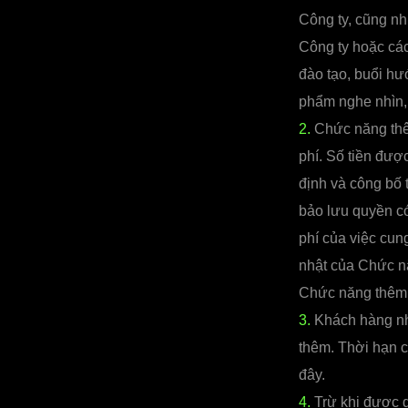
Công ty, cũng nh
Công ty hoặc các
đào tạo, buổi hư
phẩm nghe nhìn, 
2.
Chức năng thê
phí. Số tiền đư
định và công bố 
bảo lưu quyền có
phí của việc cu
nhật của Chức nă
Chức năng thêm
3.
Khách hàng nh
thêm. Thời hạn 
đây.
4.
Trừ khi được q