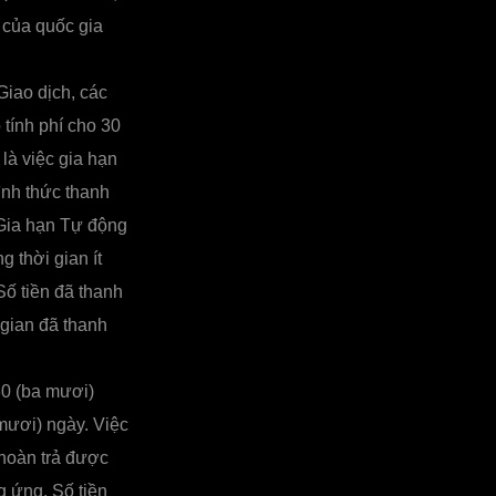
 của quốc gia
Giao dịch, các
tính phí cho 30
là việc gia hạn
ình thức thanh
 Gia hạn Tự động
 thời gian ít
Số tiền đã thanh
 gian đã thanh
30 (ba mươi)
mươi) ngày. Việc
 hoàn trả được
 ứng. Số tiền