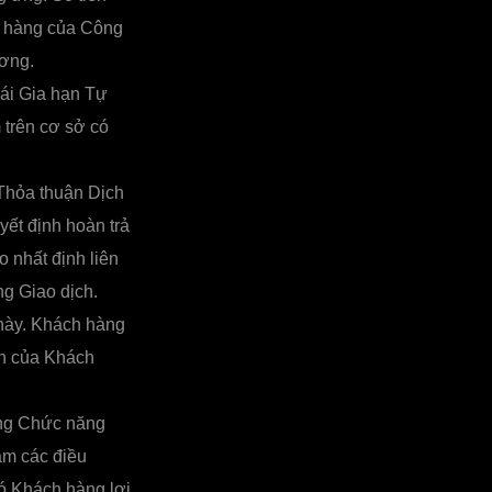
h hàng của Công
ương.
Tái Gia hạn Tự
trên cơ sở có
 Thỏa thuận Dịch
yết định hoàn trả
 nhất định liên
ng Giao dịch.
này. Khách hàng
ch của Khách
ụng Chức năng
ạm các điều
ó Khách hàng lợi