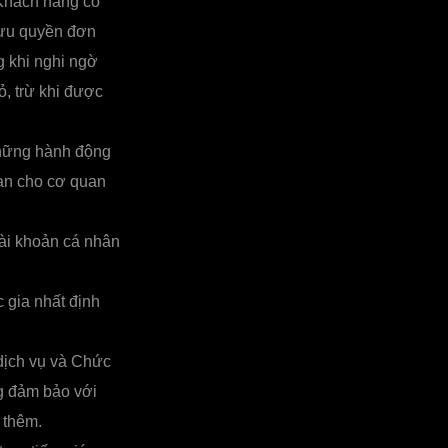
 Khách hàng có
lưu quyền đơn
 khi nghi ngờ
, trừ khi được
những hành động
quan cho cơ quan
ài khoản cá nhân
 gia nhất định
 dịch vụ và Chức
g đảm bảo với
 thêm.