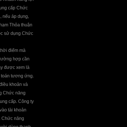
cung cấp Chức
, nếu áp dụng,
phạm Thỏa thuận
iệc sử dụng Chức
thời điểm mà
trường hợp cần
ày được xem là
 toán tương ứng.
 điều khoản và
ng Chức năng
ung cấp. Công ty
vào tài khoản
ua Chức năng
gười dùng thanh