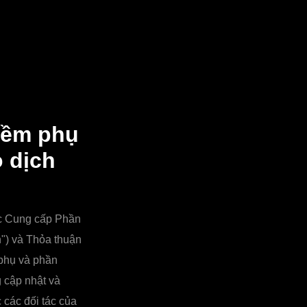
mềm phụ
 dịch
ệc Cung cấp Phần
") và Thỏa thuận
phụ và phần
 cập nhật và
các đối tác của