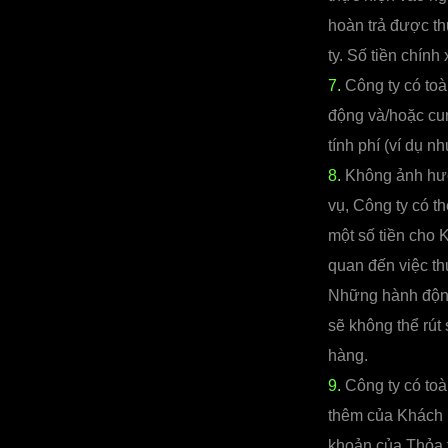
hoàn trả được th
ty. Số tiền chín
7.
Công ty có toà
động và/hoặc cu
tính phí (ví dụ 
8.
Không ảnh hưởn
vụ, Công ty có t
một số tiền cho 
quan đến việc th
Những hành động
sẽ không thể rút
hàng.
9.
Công ty có to
thêm của Khách h
khoản của Thỏa 