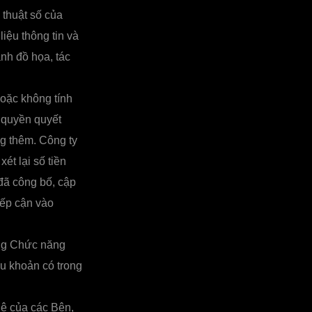
 thuật số của
iệu thông tin và
ảnh đồ họa, tác
oặc không tính
 quyền quyết
g thêm. Công ty
ét lại số tiền
đã công bố, cập
iếp cận vào
ụng Chức năng
u khoản có trong
hệ của các Bên,