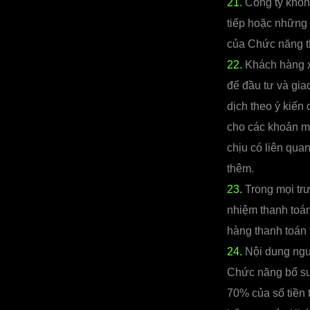
21.
Công ty không
tiếp hoặc những
của Chức năng 
22.
Khách hàng x
để đầu tư và gia
dịch theo ý kiến
cho các khoản mấ
chịu có liên qu
thêm.
23.
Trong mọi tr
nhiệm thanh toán
hàng thanh toán 
24.
Nội dung ngườ
Chức năng bổ su
70% của số tiền