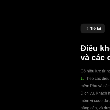
Trở lại
Điều kh
và các 
Có hiệu lực từ n
1.
Theo các điều 
mềm Phụ và các D
Dịch vụ, Khách 
mềm vi code đượ
nâng cấp, và đư