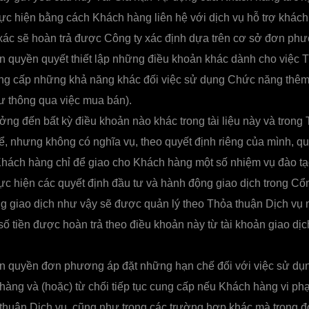
ực hiện bằng cách Khách hàng liên hệ với dịch vụ hỗ trợ khác
h xác sẽ hoàn trả được Công ty xác định dựa trên cơ sở đơn ph
n quyền quyết thiết lập những điều khoản khác dành cho việc 
ng cấp những khả năng khác đối việc sử dụng Chức năng thêm 
như thông qua việc mua bán).
g đến bất kỳ điều khoản nào khác trong tài liệu này và trong
hể, nhưng không có nghĩa vụ, theo quyết định riêng của mình, qu
Khách hàng chỉ để giao cho Khách hàng một số nhiệm vụ đào tạo
ực hiện các quyết định đầu tư và hành động giao dịch trong Cổ
 giao dịch như vậy sẽ được quản lý theo Thỏa thuận Dịch vụ 
 số tiền được hoàn trả theo điều khoản này từ tài khoản giao dị
àn quyền đơn phương áp đặt những hạn chế đối với việc sử d
àng và (hoặc) từ chối tiếp tục cung cấp nếu Khách hàng vi ph
thuận Dịch vụ, cũng như trong các trường hợp khác mà trong đ