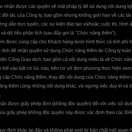
ư nhận được các quyền về mặt pháp lý để sử dụng nội dung kỹ
 đối tác của Công ty, bao gồm nhưng không giới hạn về các tài l
ớng dẫn trực tuyến, các sự kiện đào tạo và/hoặc cuộc thi, hình 
và dữ liệu phân tích (sau đây gọi là "Chức năng thêm").
m được cung cấp cho Khách hàng dưới hình thức có tính phí h
ợc tính để nhận quyền sử dụng Chức năng thêm do Công ty toàn
trên Cổng Giao dịch, bao gồm cả nội dung miêu tả về Chức năn
 thể vào bất cứ lúc nào, trên cơ sở đơn phương thực hiện xem x
ng cấp Chức năng thêm, thay đổi nội dung của Chức năng thêm 
ng thêm cùng những nội dung khác, và ngưng việc duy trì và t
.
ận được giấy phép đơn (không độc quyền) đối với việc sử d
của giấy phép không độc quyền này được xác định theo các Điề
uy định khác tại đây và không phát sinh từ bản chất mối quan 