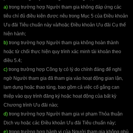
a)
trong trường hợp Người tham gia không đáp ứng các
tiêu chí đủ điều kiện được nêu trong Mục 5 của Điều khoản
Ưu đãi Tiêu chuẩn này và/hoặc Điều khoản Ưu đãi Cụ thể
hiện hành;
b)
trong trường hợp Người tham gia không hoàn thành
hoặc từ chối thực hiện quy trình xác minh tài khoản theo
điều 5.4;
c)
trong trường hợp Công ty có lý do chính đáng để nghi
ngờ Người tham gia đã tham gia vào hoạt động gian lận,
lạm dụng hoặc thao túng, bao gồm cả việc cố gắng can
thiệp vào quy trình đăng ký hoặc hoạt động của bất kỳ
Chương trình Ưu đãi nào;
d)
trong trường hợp Người tham gia vi phạm Thỏa thuận
Dịch vụ hoặc các Điều khoản Ưu đãi Tiêu chuẩn này;
e)
trong trường hợp hành vi của Người tham gia không phù