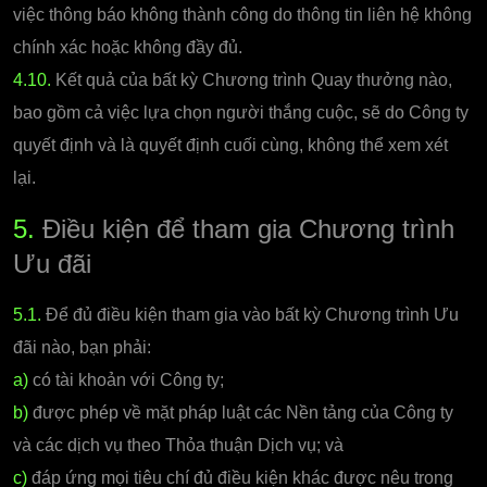
việc thông báo không thành công do thông tin liên hệ không
chính xác hoặc không đầy đủ.
4.10.
Kết quả của bất kỳ Chương trình Quay thưởng nào,
bao gồm cả việc lựa chọn người thắng cuộc, sẽ do Công ty
quyết định và là quyết định cuối cùng, không thể xem xét
lại.
5.
Điều kiện để tham gia Chương trình
Ưu đãi
5.1.
Để đủ điều kiện tham gia vào bất kỳ Chương trình Ưu
đãi nào, bạn phải:
a)
có tài khoản với Công ty;
b)
được phép về mặt pháp luật các Nền tảng của Công ty
và các dịch vụ theo Thỏa thuận Dịch vụ; và
c)
đáp ứng mọi tiêu chí đủ điều kiện khác được nêu trong