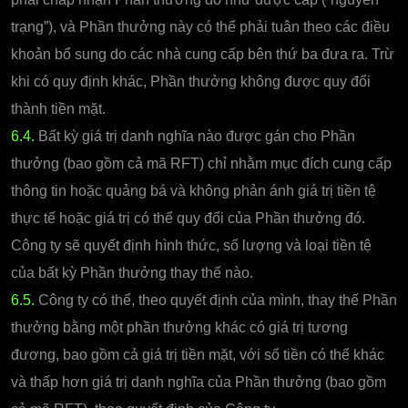
trạng”), và Phần thưởng này có thể phải tuân theo các điều
khoản bổ sung do các nhà cung cấp bên thứ ba đưa ra. Trừ
khi có quy định khác, Phần thưởng không được quy đổi
thành tiền mặt.
6.4.
Bất kỳ giá trị danh nghĩa nào được gán cho Phần
thưởng (bao gồm cả mã RFT) chỉ nhằm mục đích cung cấp
thông tin hoặc quảng bá và không phản ánh giá trị tiền tệ
thực tế hoặc giá trị có thể quy đổi của Phần thưởng đó.
Công ty sẽ quyết định hình thức, số lượng và loại tiền tệ
của bất kỳ Phần thưởng thay thế nào.
6.5.
Công ty có thể, theo quyết định của mình, thay thế Phần
thưởng bằng một phần thưởng khác có giá trị tương
đương, bao gồm cả giá trị tiền mặt, với số tiền có thể khác
và thấp hơn giá trị danh nghĩa của Phần thưởng (bao gồm