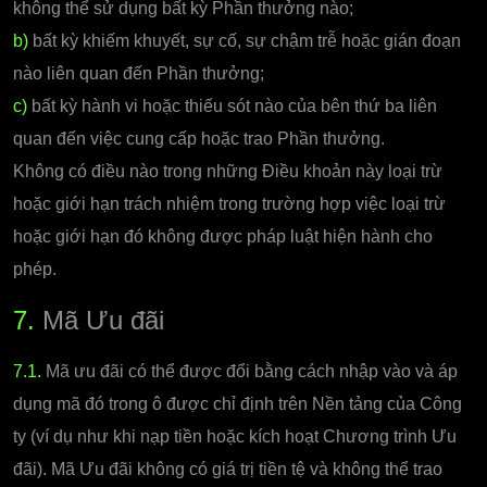
không thể sử dụng bất kỳ Phần thưởng nào;
b)
bất kỳ khiếm khuyết, sự cố, sự chậm trễ hoặc gián đoạn
nào liên quan đến Phần thưởng;
c)
bất kỳ hành vi hoặc thiếu sót nào của bên thứ ba liên
quan đến việc cung cấp hoặc trao Phần thưởng.
Không có điều nào trong những Điều khoản này loại trừ
hoặc giới hạn trách nhiệm trong trường hợp việc loại trừ
hoặc giới hạn đó không được pháp luật hiện hành cho
phép.
7.
Mã Ưu đãi
7.1.
Mã ưu đãi có thể được đổi bằng cách nhập vào và áp
dụng mã đó trong ô được chỉ định trên Nền tảng của Công
ty (ví dụ như khi nạp tiền hoặc kích hoạt Chương trình Ưu
đãi). Mã Ưu đãi không có giá trị tiền tệ và không thể trao