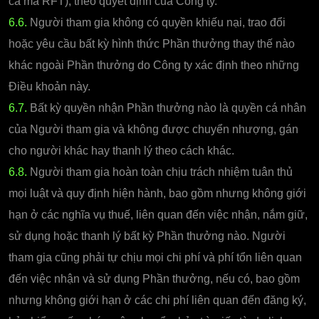
cả mã RFT), theo quyết định của Công ty.
6.6.
Người tham gia không có quyền khiếu nại, trao đổi
hoặc yêu cầu bất kỳ hình thức Phần thưởng thay thế nào
khác ngoài Phần thưởng do Công ty xác định theo những
Điều khoản này.
6.7.
Bất kỳ quyền nhận Phần thưởng nào là quyền cá nhân
của Người tham gia và không được chuyển nhượng, gán
cho người khác hay thanh lý theo cách khác.
6.8.
Người tham gia hoàn toàn chịu trách nhiệm tuân thủ
mọi luật và quy định hiện hành, bao gồm nhưng không giới
hạn ở các nghĩa vụ thuế, liên quan đến việc nhận, nắm giữ,
sử dụng hoặc thanh lý bất kỳ Phần thưởng nào. Người
tham gia cũng phải tự chịu mọi chi phí và phí tổn liên quan
đến việc nhận và sử dụng Phần thưởng, nếu có, bao gồm
nhưng không giới hạn ở các chi phí liên quan đến đăng ký,