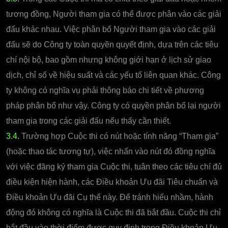
tương đồng, Người tham gia có thể được phân vào các giải
đấu khác nhau. Việc phân bổ Người tham gia vào các giải
đấu sẽ do Công ty toàn quyền quyết định, dựa trên các tiêu
chí nội bộ, bao gồm nhưng không giới hạn ở lịch sử giao
dịch, chỉ số về hiệu suất và các yếu tố liên quan khác. Công
ty không có nghĩa vụ phải thông báo chi tiết về phương
pháp phân bổ như vậy. Công ty có quyền phân bổ lại người
tham gia trong các giải đấu nếu thấy cần thiết.
3.4.
Trường hợp Cuộc thi có nút hoặc tính năng “Tham gia”
(hoặc thao tác tương tự), việc nhấn vào nút đó đồng nghĩa
với việc đăng ký tham gia Cuộc thi, tuân theo các tiêu chí đủ
điều kiện hiện hành, các Điều khoản Ưu đãi Tiêu chuẩn và
Điều khoản Ưu đãi Cụ thể này. Để tránh hiểu nhầm, hành
động đó không có nghĩa là Cuộc thi đã bắt đầu. Cuộc thi chỉ
bắt đầu vào thời điểm được quy định trong Điều khoản Ưu