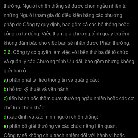
thưởng. Người chiến thắng sẽ được chọn ngẫu nhiên từ
những Người tham gia đủ điều kiện bằng các phương
pháp do Công ty quy định, bao gồm cả các hệ thống hoặc
công cụ tự động. Việc tham gia chương trình quay thưởng
không đảm bảo cho việc bạn sẽ nhận được Phần thưởng.
2.6.
Công ty có quyền làm việc với bên thứ ba để tổ chức
và quản lý các Chương trình Ưu đãi, bao gồm nhưng không
giới hạn ở:
a)
phân phát tài liệu thông tin và quảng cáo;
b)
hỗ trợ kỹ thuật và vận hành;
c)
tiến hành bốc thăm quay thưởng ngẫu nhiên hoặc các cơ
chế lựa chọn khác;
d)
xác định và xác minh người chiến thắng;
e)
phân bổ giải thưởng và các chức năng liên quan.
Công ty sẽ không chịu trách nhiệm đối với hành vi hoặc