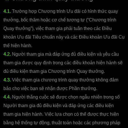
4.1.
Trường hợp Chương trình Ưu đãi có hình thức quay
thưởng, bốc thăm hoặc cơ chế tương tự (“Chương trình
Quay thưởng”), việc tham gia phải tuân theo các Điều
khoản Ưu đãi Tiêu chuẩn này và các Điều khoản Ưu đãi Cụ
thể hiện hành.
4.2.
Người tham gia mà đáp ứng đủ điều kiện và yêu cầu
tham gia được quy định trong các điều khoản hiện hành sẽ
đủ điều kiện tham gia Chương trình Quay thưởng.
4.3.
Việc tham gia chương trình quay thưởng không đảm
bảo cho việc bạn sẽ nhận được Phần thưởng.
4.4.
Người thắng cuộc sẽ được chọn ngẫu nhiên trong số
Người tham gia đủ điều kiện và đáp ứng các điều kiện
tham gia hiện hành. Việc lựa chọn có thể được thực hiện
bằng hệ thống tự động, thuật toán hoặc các phương pháp