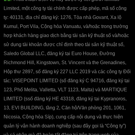
Limited, một công ty tài chính được cấp phép, mã số công
ty: 40131, địa chỉ đăng ký: 1276, Tòa nhà Govant, Xa lộ
Kumul, Port Vila, Cộng hòa Vanuatu, và/hoặc trong trường
hợp khách hàng giao dịch bằng tài sản kỹ thuật số và/hoặc
sử dụng tài khoản được chỉ định theo tài sản kỹ thuật số,
Saledo Global LLC, đăng ký tại Euro House, Đường
Richmond Hill, Kingstown, St. Vincent và the Grenadines,
Hộp thư 2897, số đăng ký 227 LLC 2019 và các công ty Đối
tác: VISEPOINT LIMITED (số đăng ký C 94716, đăng ký tại
123, Phố Melita, Valletta, VLT 1123, Malta) và MARTIQUE
LIMITED (ssố đăng ký HE 43318, đăng ký tại Kypranoros,
13, EVI BUILDING, tầng 2, Căn hộ/Văn phòng 201, 1061,
Nicosia, Cộng hòa Síp), cung cấp nội dung và thực hiện
quản lý vận hành doanh nghiệp (sau đây gọi là “Công ty”)
và cá nhân mà đã hoàn tất đăng ký trên trang web của