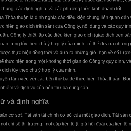
hung, các định nghĩa, và các phương thức kinh doanh tốt.
a Thỏa thuận là định nghĩa các điều kiện chung liên quan đến 
ực hiện giao dịch trên sàn) của Công ty, nội dung và các quy tr
uận. Công ty thiết lập các điều kiện giao dịch (giao dịch trên sà
uan trọng tùy theo chủ ý hợp lý của mình, có thể đưa ra những 
được thực hiện đồng thời và đưa ra những giới hạn về số lượn
ể thực hiện trong một khoảng thời gian do Công ty quy định, v
 dịch tùy theo chủ ý hợp lý của mình.
uyền làm việc với các bên thứ ba để thực hiện Thỏa thuận. Đồn
 nhiệm về dịch vụ của bên thứ ba cung cấp.
ữ và định nghĩa
sản cơ sở). Tài sản tài chính cơ sở của một giao dịch. Tài sản c
ột chỉ số thị trường, một cặp tiền tệ (tỉ giá hối đoái của tiền tệ 