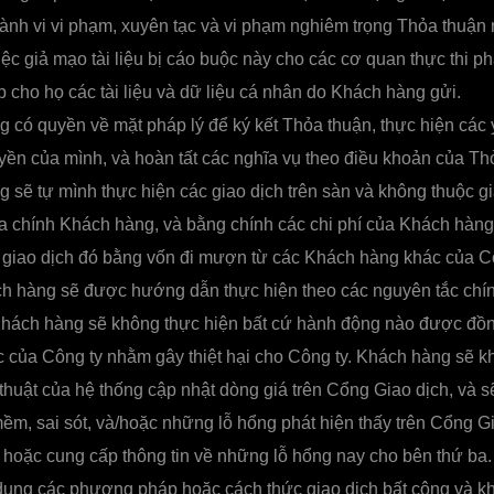
ành vi vi phạm, xuyên tạc và vi phạm nghiêm trọng Thỏa thuận 
ệc giả mạo tài liệu bị cáo buộc này cho các cơ quan thực thi phá
 cho họ các tài liệu và dữ liệu cá nhân do Khách hàng gửi.
 có quyền về mặt pháp lý để ký kết Thỏa thuận, thực hiện các 
yền của mình, và hoàn tất các nghĩa vụ theo điều khoản của Th
sẽ tự mình thực hiện các giao dịch trên sàn và không thuộc gi
a chính Khách hàng, và bằng chính các chi phí của Khách hàng
 giao dịch đó bằng vốn đi mượn từ các Khách hàng khác của C
h hàng sẽ được hướng dẫn thực hiện theo các nguyên tắc chính
Khách hàng sẽ không thực hiện bất cứ hành động nào được đồng
 của Công ty nhằm gây thiệt hại cho Công ty. Khách hàng sẽ 
 thuật của hệ thống cập nhật dòng giá trên Cổng Giao dịch, và 
mềm, sai sót, và/hoặc những lỗ hổng phát hiện thấy trên Cổng 
, hoặc cung cấp thông tin về những lỗ hổng nay cho bên thứ ba
ụng các phương pháp hoặc cách thức giao dịch bất công và kh