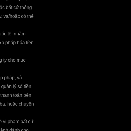
ặc bất cứ thông
y, và/hoặc có thể
uốc tế, nhằm
hợp pháp hóa tiền
g ty cho mục
p pháp, và
quản lý số tiền
 thanh toán bên
 ba, hoặc chuyển
 vi phạm bất cứ
 hành dành cho