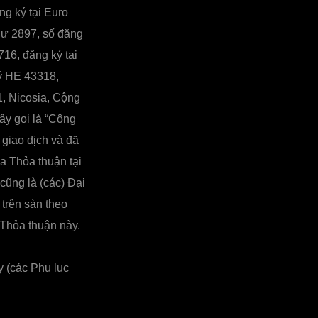
ng ký tại Euro
hư 2897, số đăng
16, đăng ký tại
ý HE 43318,
1, Nicosia, Cộng
ây gọi là “Công
 giao dịch và đã
a Thỏa thuận tại
cũng là (các) Đại
 trên sàn theo
 Thỏa thuận này.
y (các Phụ lục