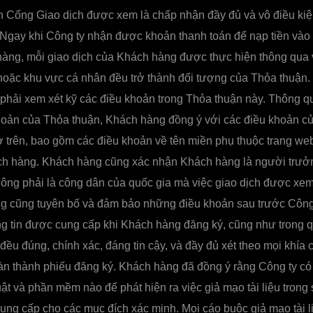
n Cổng Giao dịch được xem là chấp nhận đầy đủ và vô điều ki
Ngay khi Công ty nhận được khoản thanh toán để nạp tiền vào 
hàng, mỗi giao dịch của Khách hàng được thực hiện thông qua 
hoặc khu vực cá nhân đều trở thành đối tượng của Thỏa thuận.
phải xem xét kỹ các điều khoản trong Thỏa thuận này. Thông q
oản của Thỏa thuận, Khách hàng đồng ý với các điều khoản của
 ở trên, bao gồm các điều khoản về tên miền phụ thuộc trang w
ch hàng. Khách hàng cũng xác nhận Khách hàng là người trưở
hông phải là công dân của quốc gia mà việc giao dịch được xem
g cũng tuyên bố và đảm bảo những điều khoản sau trước Công 
g tin được cung cấp khi Khách hàng đăng ký, cũng như trong q
đều đúng, chính xác, đáng tin cậy, và đầy đủ xét theo mọi khía
n thành phiếu đăng ký. Khách hàng đã đồng ý rằng Công ty có
ật và phần mềm nào để phát hiện ra việc giả mạo tài liệu trong 
ng cấp cho các mục đích xác minh. Mọi cáo buộc giả mạo tài l