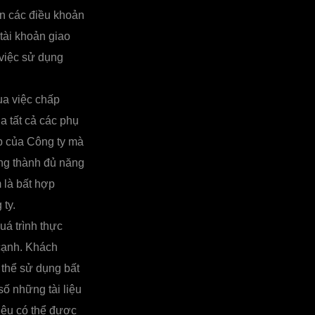
ện các điều khoản
tài khoản giao
việc sử dụng
ua việc chấp
 tất cả các phụ
eb của Công ty mà
ng thành đủ năng
 là bất hợp
ty.
uá trình thực
 cạnh. Khách
 thể sử dụng bất
số những tài liệu
iệu có thể được