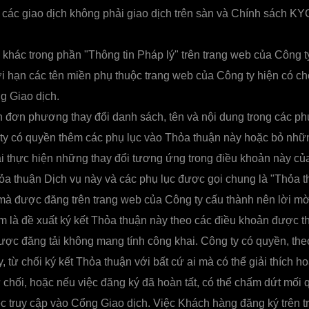
các giao dịch không phải giao dịch trên sàn và Chính sách K
khác trong phần "Thông tin Pháp lý" trên trang web của Công t
i hạn các tên miền phụ thuộc trang web của Công ty hiện có c
g Giao dịch.
 đơn phương thay đổi danh sách, tên và nội dung trong các ph
ty có quyền thêm các phụ lục vào Thỏa thuận này hoặc bỏ nhữ
i thực hiện những thay đổi tương ứng trong điều khoản này củ
a thuận Dịch vụ này và các phụ lục được gọi chung là "Thỏa t
à được đăng trên trang web của Công ty cấu thành nên lời m
 là đề xuất ký kết Thỏa thuận này theo các điều khoản được th
ược đăng tải không mang tính công khai. Công ty có quyền, theo
, từ chối ký kết Thỏa thuận với bất cứ ai mà có thể giải thích 
 từ chối, hoặc nếu việc đăng ký đã hoàn tất, có thể chấm dứt mối
c truy cập vào Cổng Giao dịch. Việc Khách hàng đăng ký trên 