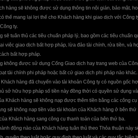
ch hàng sẽ không được sử dụng thông tin nội gián, bảo mật, ho
có thể mang lại lợi thế cho Khách hàng khi giao dịch với Công t
 Công ty.
 sẽ tuân thủ các tiêu chuẩn pháp lý, bao gồm các tiêu chuẩn q
i việc giao dịch bất hợp pháp, lừa đảo tài chính, rửa tiền, và 
cách bất hợp pháp.
 không được sử dụng Cổng Giao dịch hay trang web của Côn
hoạt tài chính phi pháp hoặc bất cứ giao dịch phi pháp nào khác.
 Khách hàng đã chuyển vào tài khoản Công ty có nguồn gốc hợ
ủ sở hữu hợp pháp số tiền này đồng thời có quyền sử dụng và 
của Khách hàng sẽ không nạp được thêm tiền bằng các công cụ
àng sẽ không nạp tiền vào tài khoản của Khách hàng ở bên thứ
n của Khách hàng sang công cụ thanh toán của bên thứ ba.
ành động nào của Khách hàng tuân thủ theo Thỏa thuận này sẽ
ịnh, quyền theo luật hoặc quy định theo luật và các quy tắc hiện