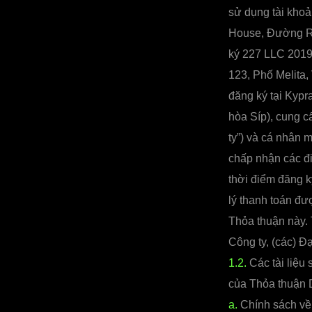
sử dụng tài khoả
House, Đường Ri
ký 227 LLC 2019
123, Phố Melita
đăng ký tại Kypr
hòa Síp), cung c
ty”) và cá nhân 
chấp nhận các đ
thời điểm đăng k
lý thanh toán đư
Thỏa thuận này. 
Công ty, (các) Đ
1.2.
Các tài liệu
của Thỏa thuận D
a.
Chính sách về 