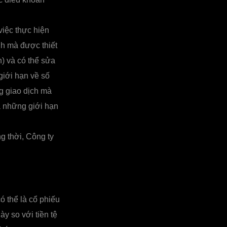
việc thực hiện
ình mà được thiết
n) và có thể sửa
giới hạn về số
g giao dịch mà
à những giới hạn
g thời, Công ty
ó thể là cổ phiếu
này so với tiền tệ