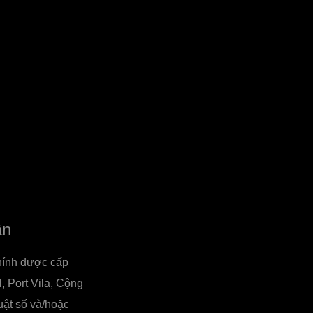
ận
chính được cấp
, Port Vila, Cộng
uật số và/hoặc