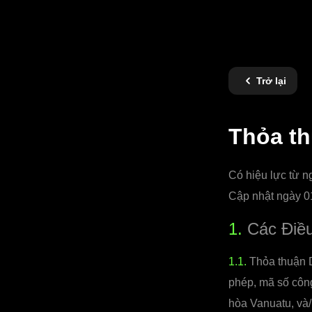
Trở lại
Thỏa th
Có hiệu lực từ n
Cập nhật ngày 0
1.
Các Điều
1.1.
Thỏa thuận D
phép, mã số công
hòa Vanuatu, và/