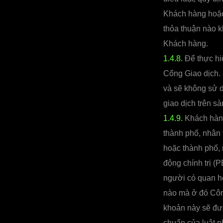
Khách hàng hoặc
thỏa thuận nào 
Khách hàng.
1.4.8.
Để thực hi
Cổng Giao dịch.
và sẽ không sử d
giao dịch trên s
1.4.9.
Khách hàng
thành phố, nhân
hoặc thành phố, 
động chính trị (
người có quan hệ
nào mà ở đó Côn
khoản này sẽ đượ
chuẩn của luật p