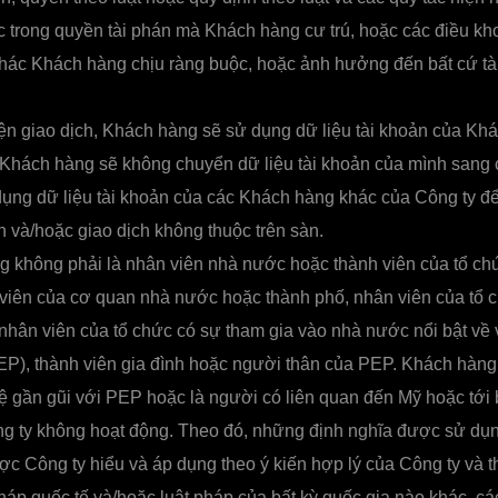
 trong quyền tài phán mà Khách hàng cư trú, hoặc các điều kh
khác Khách hàng chịu ràng buộc, hoặc ảnh hưởng đến bất cứ tà
ện giao dịch, Khách hàng sẽ sử dụng dữ liệu tài khoản của Khá
 Khách hàng sẽ không chuyển dữ liệu tài khoản của mình sang 
ụng dữ liệu tài khoản của các Khách hàng khác của Công ty để
àn và/hoặc giao dịch không thuộc trên sàn.
 không phải là nhân viên nhà nước hoặc thành viên của tổ ch
 viên của cơ quan nhà nước hoặc thành phố, nhân viên của tổ
nhân viên của tổ chức có sự tham gia vào nhà nước nổi bật về 
PEP), thành viên gia đình hoặc người thân của PEP. Khách hàng
 gần gũi với PEP hoặc là người có liên quan đến Mỹ hoặc tới 
g ty không hoạt động. Theo đó, những định nghĩa được sử dụn
c Công ty hiểu và áp dụng theo ý kiến hợp lý của Công ty và t
háp quốc tế và/hoặc luật pháp của bất kỳ quốc gia nào khác, c