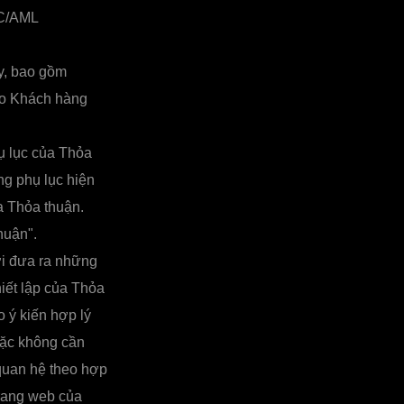
YC/AML
y, bao gồm
ho Khách hàng
ụ lục của Thỏa
ng phụ lục hiện
a Thỏa thuận.
huận".
ời đưa ra những
iết lập của Thỏa
 ý kiến hợp lý
hoặc không cần
 quan hệ theo hợp
trang web của