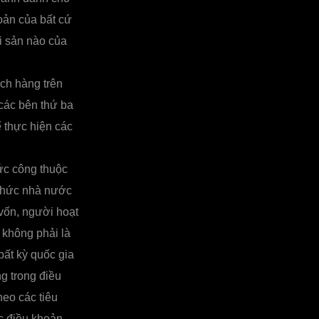
oản của bất cứ
i sản nào của
ch hàng trên
các bên thứ ba
 thực hiện các
ức công thuộc
 chức nhà nước
vốn, người hoạt
 không phải là
bất kỳ quốc gia
g trong điều
heo các tiêu
ác điều khoản