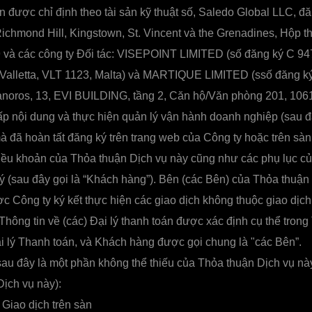
n được chỉ định theo tài sản kỹ thuật số, Saledo Global LLC, đă
chmond Hill, Kingstown, St. Vincent và the Grenadines, Hộp t
 và các công ty Đối tác: VISEPOINT LIMITED (số đăng ký C 947
, Valletta, VLT 1123, Malta) và MARTIQUE LIMITED (ssố đăng k
anoros, 13, EVI BUILDING, tầng 2, Căn hộ/Văn phòng 201, 106
ấp nội dung và thực hiện quản lý vận hành doanh nghiệp (sau đ
mà đã hoàn tất đăng ký trên trang web của Công ty hoặc trên sàn
iều khoản của Thỏa thuận Dịch vụ này cũng như các phụ lục củ
ý (sau đây gọi là “Khách hàng”). Bên (các Bên) của Thỏa thuận 
ợc Công ty ký kết thực hiện các giao dịch không thuộc giao dịch
Thông tin về (các) Đại lý thanh toán được xác định cụ thể trong
ại lý Thanh toán, và Khách hàng được gọi chung là "các Bên”.
 sau đây là một phần không thể thiếu của Thỏa thuận Dịch vụ nà
ịch vụ này):
Giao dịch trên sàn