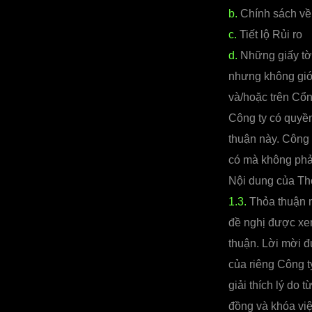
b.
Chính sách về 
c.
Tiết lộ Rủi ro
d.
Những giấy tờ 
nhưng không giớ
và/hoặc trên Cổn
Công ty có quyền
thuận này. Công 
có mà không phả
Nội dung của Thỏ
1.3.
Thỏa thuận m
đề nghị được xem
thuận. Lời mời đ
của riêng Công ty
giải thích lý do
đồng và khóa việ